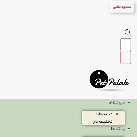
پرش
مشاوره تلفنی
به
محتوا
Products
search
فروشگاه
محصولات
تخفیف دار
پلاک ها