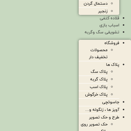
دستمال گردن
زنجیر
قلاده کتفی
اسباب بازی
تشویقی سگ وگربه
فروشگاه
محصولات
تخفیف دار
پلاک ها
پلاک سگ
پلاک گربه
پلاک اسب
پلاک خرگوش
جاسوئچی
آویز ها ، زنگوله و…
طرح و حک تصویر
حک تصویر روی