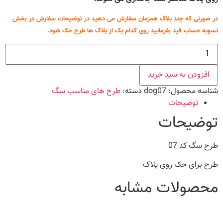
در صورتی که چند پلاک همزمان سفارش می دهید در توضیحات سفارش در بخش
تسویه حساب قید بفرمایید روی کدام یک از پلاک ها طرح حک شود.
طرح
سگ
کد
07
افزودن به سبد خرید
عدد
شناسه محصول:
dog07
دسته:
طرح های مناسب سگ
توضیحات
توضیحات
طرح سگ کد 07
طرح برای حک روی پلاک
محصولات مشابه