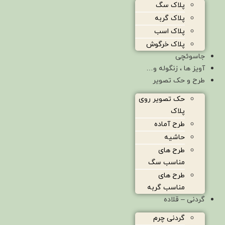
پلاک سگ
پلاک گربه
پلاک اسب
پلاک خرگوش
جاسوئچی
آویز ها ، زنگوله و…
طرح و حک تصویر
حک تصویر روی
پلاک
طرح آماده
حاشیه
طرح های
مناسب سگ
طرح های
مناسب گربه
گردنی – قلاده
گردنی چرم