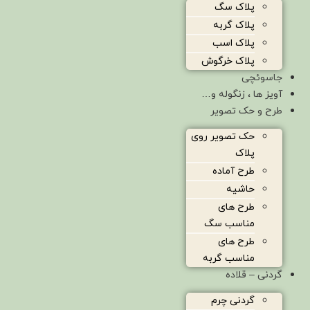
پلاک سگ
پلاک گربه
پلاک اسب
پلاک خرگوش
جاسوئچی
آویز ها ، زنگوله و…
طرح و حک تصویر
حک تصویر روی
پلاک
طرح آماده
حاشیه
طرح های
مناسب سگ
طرح های
مناسب گربه
گردنی – قلاده
گردنی چرم