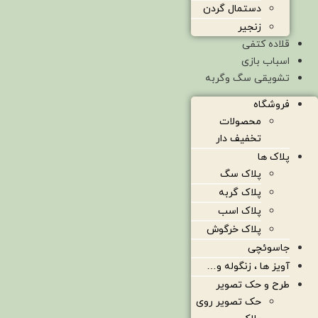
دستمال گردن
زنجیر
قلاده کتفی
اسباب بازی
تشویقی سگ وگربه
فروشگاه
محصولات
تخفیف دار
پلاک ها
پلاک سگ
پلاک گربه
پلاک اسب
پلاک خرگوش
جاسوئچی
آویز ها ، زنگوله و…
طرح و حک تصویر
حک تصویر روی