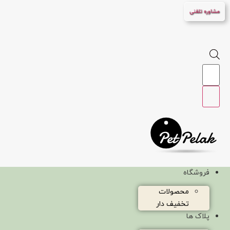
پرش
مشاوره تلفنی
به
محتوا
Products
search
فروشگاه
محصولات
تخفیف دار
پلاک ها