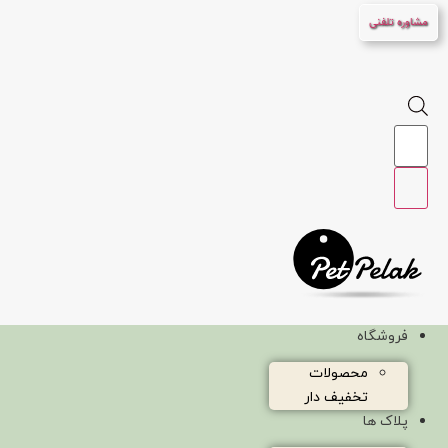
پرش
مشاوره تلفنی
به
محتوا
Products
search
فروشگاه
محصولات
تخفیف دار
پلاک ها