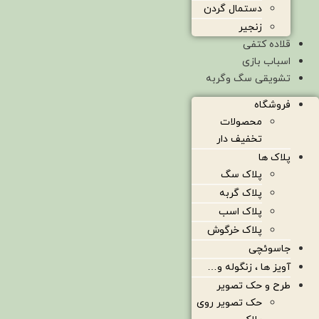
دستمال گردن
زنجیر
قلاده کتفی
اسباب بازی
تشویقی سگ وگربه
فروشگاه
محصولات
تخفیف دار
پلاک ها
پلاک سگ
پلاک گربه
پلاک اسب
پلاک خرگوش
جاسوئچی
آویز ها ، زنگوله و…
طرح و حک تصویر
حک تصویر روی