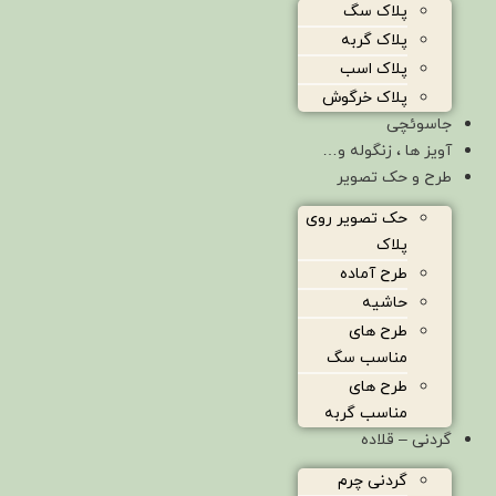
پلاک سگ
پلاک گربه
پلاک اسب
پلاک خرگوش
جاسوئچی
آویز ها ، زنگوله و…
طرح و حک تصویر
حک تصویر روی
پلاک
طرح آماده
حاشیه
طرح های
مناسب سگ
طرح های
مناسب گربه
گردنی – قلاده
گردنی چرم