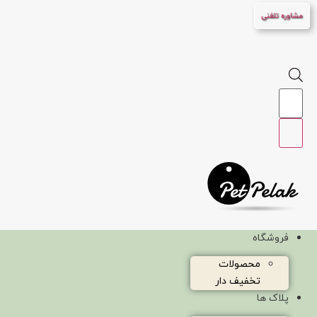
پرش
مشاوره تلفنی
به
محتوا
Products
search
فروشگاه
محصولات
تخفیف دار
پلاک ها