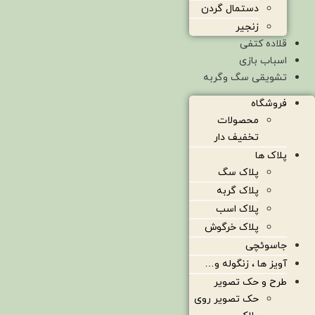
دستمال گردن
زنجیر
قلاده کتفی
اسباب بازی
تشویقی سگ وگربه
فروشگاه
محصولات
تخفیف دار
پلاک ها
پلاک سگ
پلاک گربه
پلاک اسب
پلاک خرگوش
جاسوئچی
آویز ها ، زنگوله و…
طرح و حک تصویر
حک تصویر روی