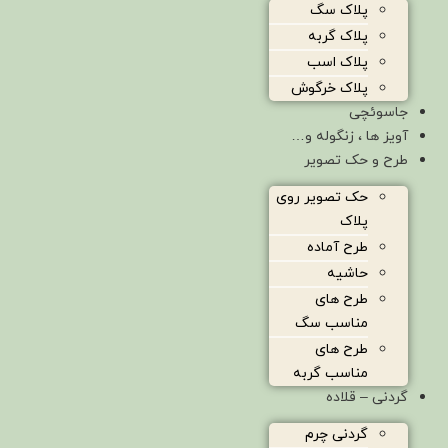
پلاک سگ
پلاک گربه
پلاک اسب
پلاک خرگوش
جاسوئچی
آویز ها ، زنگوله و…
طرح و حک تصویر
حک تصویر روی
پلاک
طرح آماده
حاشیه
طرح های
مناسب سگ
طرح های
مناسب گربه
گردنی – قلاده
گردنی چرم