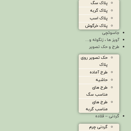
پلاک سگ
پلاک گربه
پلاک اسب
پلاک خرگوش
جاسوئچی
آویز ها ، زنگوله و…
طرح و حک تصویر
حک تصویر روی
پلاک
طرح آماده
حاشیه
طرح های
مناسب سگ
طرح های
مناسب گربه
گردنی – قلاده
گردنی چرم