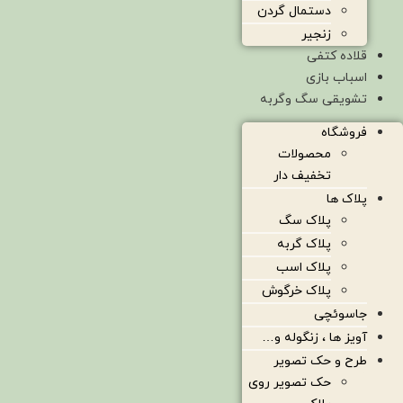
دستمال گردن
زنجیر
قلاده کتفی
اسباب بازی
تشویقی سگ وگربه
فروشگاه
محصولات
تخفیف دار
پلاک ها
پلاک سگ
پلاک گربه
پلاک اسب
پلاک خرگوش
جاسوئچی
آویز ها ، زنگوله و…
طرح و حک تصویر
حک تصویر روی