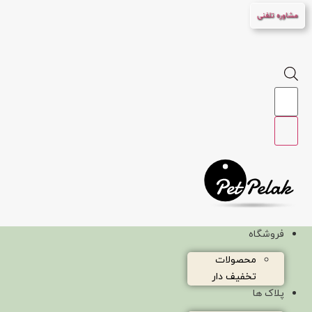
پرش
مشاوره تلفنی
به
محتوا
Products
search
فروشگاه
محصولات
تخفیف دار
پلاک ها