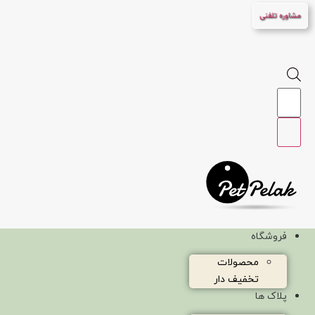
پرش
مشاوره تلفنی
به
محتوا
Products
search
فروشگاه
محصولات
تخفیف دار
پلاک ها