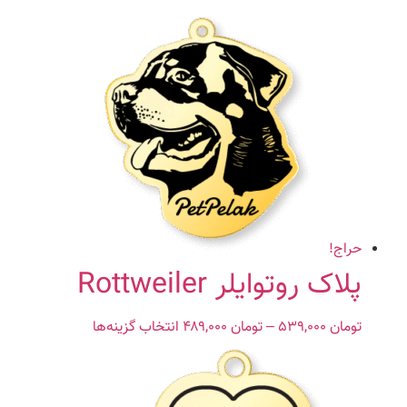
مختلفی
می
باشد.
گزینه
ها
ممکن
است
در
صفحه
محصول
انتخاب
حراج!
شوند
پلاک روتوایلر Rottweiler
تومان
۵۳۹,۰۰۰
–
تومان
۴۸۹,۰۰۰
Price
انتخاب گزینه‌ها
این
range:
محصول
تومان ۴۸۹,۰۰۰
دارای
through
انواع