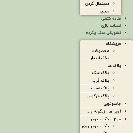
دستمال گردن
زنجیر
قلاده کتفی
اسباب بازی
تشویقی سگ وگربه
فروشگاه
محصولات
تخفیف دار
پلاک ها
پلاک سگ
پلاک گربه
پلاک اسب
پلاک خرگوش
جاسوئچی
آویز ها ، زنگوله و…
طرح و حک تصویر
حک تصویر روی