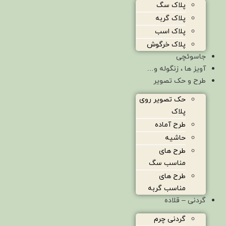
پلاک سگ
پلاک گربه
پلاک اسب
پلاک خرگوش
جاسوئچی
آویز ها ، زنگوله و…
طرح و حک تصویر
حک تصویر روی
پلاک
طرح آماده
حاشیه
طرح های
مناسب سگ
طرح های
مناسب گربه
گردنی – قلاده
گردنی چرم