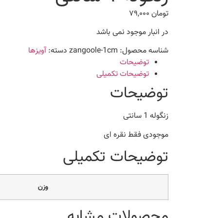
تومان
۷۹,۰۰۰
در انبار موجود نمی باشد
شناسه محصول:
zangoole-1cm
دسته:
آویزها
توضیحات
توضیحات تکمیلی
توضیحات
زنگوله 1 سانتی
موجودی فقط نقره ای
توضیحات تکمیلی
وزن
محصولات مشابه