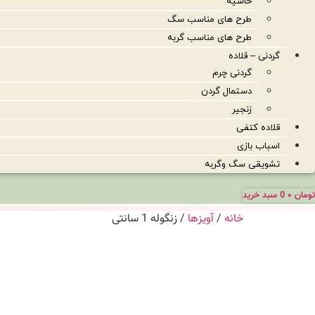
حاشیه
طرح های مناسب سگ
طرح های مناسب گربه
گردنی – قلاده
گردنی چرم
دستمال گردن
زنجیر
قلاده کتفی
اسباب بازی
تشویقی سگ وگربه
تومان
۰
0
سبد خرید
خانه
/
آویزها
/ زنگوله 1 سانتی