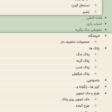
دستمال گردن
زنجیر
قلاده کتفی
اسباب بازی
تشویقی سگ وگربه
فروشگاه
محصولات تخفیف دار
پلاک ها
پلاک سگ
پلاک گربه
پلاک اسب
پلاک خرگوش
جاسوئچی
آویز ها ، زنگوله و…
طرح و حک تصویر
حک تصویر روی پلاک
طرح آماده