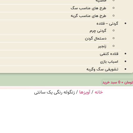
حاشیه
طرح های مناسب سگ
طرح های مناسب گربه
گردنی – قلاده
گردنی چرم
دستمال گردن
زنجیر
قلاده کتفی
اسباب بازی
تشویقی سگ وگربه
تومان
۰
0
سبد خرید
خانه
/
آویزها
/ زنگوله رنگی یک سانتی