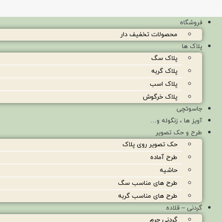
فروشگاه
محصولات تخفیف دار
پلاک ها
پلاک سگ
پلاک گربه
پلاک اسب
پلاک خرگوش
جاسوئچی
آویز ها ، زنگوله و…
طرح و حک تصویر
حک تصویر روی پلاک
طرح آماده
حاشیه
طرح های مناسب سگ
طرح های مناسب گربه
گردنی – قلاده
گردنی چرم