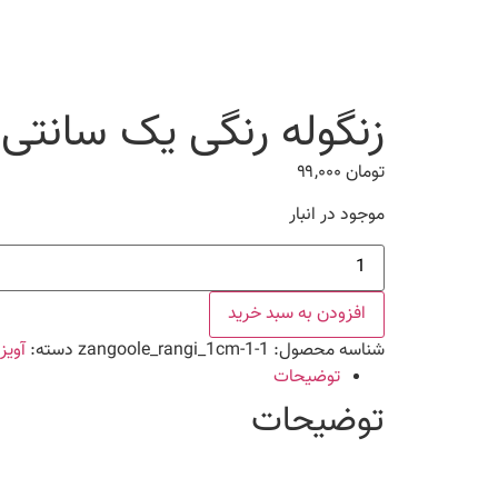
زنگوله رنگی یک سانتی
تومان
۹۹,۰۰۰
موجود در انبار
زنگوله
رنگی
یک
سانتی
افزودن به سبد خرید
عدد
شناسه محصول:
zangoole_rangi_1cm-1-1
دسته:
آویز
توضیحات
توضیحات