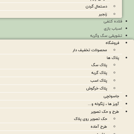
دستمال گردن
زنجیر
قلاده کتفی
اسباب بازی
تشویقی سگ وگربه
فروشگاه
محصولات تخفیف دار
پلاک ها
پلاک سگ
پلاک گربه
پلاک اسب
پلاک خرگوش
جاسوئچی
آویز ها ، زنگوله و…
طرح و حک تصویر
حک تصویر روی پلاک
طرح آماده