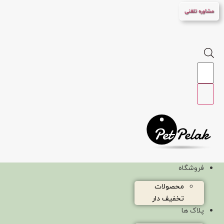
پرش
مشاوره تلفنی
به
محتوا
Products
search
فروشگاه
محصولات
تخفیف دار
پلاک ها