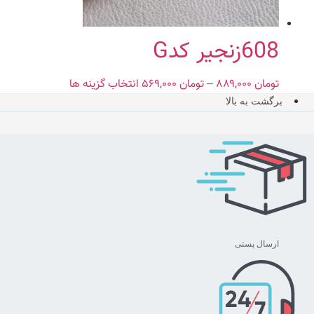
در
صفحه
محصول
608زنجیر کدG
انتخاب
شوند
تومان
۸۸۹,۰۰۰
–
تومان
۵۶۹,۰۰۰
Price
انتخاب گزینه ها
این
range:
محصول
برگشت به بالا
تومان ۵۶۹,۰۰۰
دارای
through
انواع
تومان ۸۸۹,۰۰۰
مختلفی
می
باشد.
گزینه
ها
ممکن
ارسال پستی
است
در
صفحه
محصول