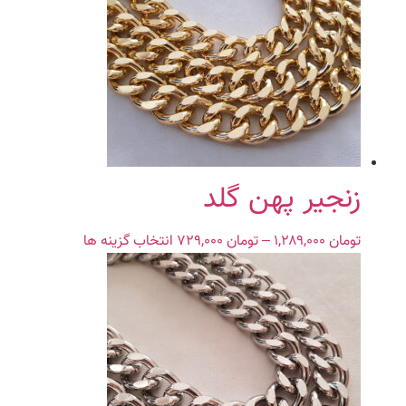
می
باشد.
گزینه
ها
ممکن
است
در
صفحه
محصول
زنجیر پهن گلد
انتخاب
شوند
تومان
۱,۲۸۹,۰۰۰
–
تومان
۷۲۹,۰۰۰
Price
انتخاب گزینه ها
این
range:
محصول
تومان ۷۲۹,۰۰۰
دارای
through
انواع
تومان ۱,۲۸۹,۰۰۰
مختلفی
می
باشد.
گزینه