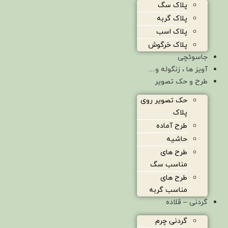
پلاک سگ
پلاک گربه
پلاک اسب
پلاک خرگوش
جاسوئچی
آویز ها ، زنگوله و…
طرح و حک تصویر
حک تصویر روی
پلاک
طرح آماده
حاشیه
طرح های
مناسب سگ
طرح های
مناسب گربه
گردنی – قلاده
گردنی چرم