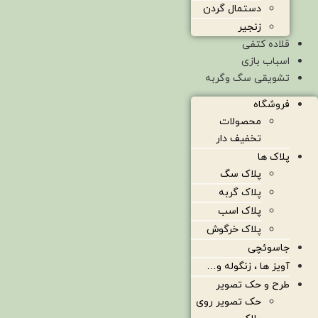
دستمال گردن
زنجیر
قلاده کتفی
اسباب بازی
تشویقی سگ وگربه
فروشگاه
محصولات
تخفیف دار
پلاک ها
پلاک سگ
پلاک گربه
پلاک اسب
پلاک خرگوش
جاسوئچی
آویز ها ، زنگوله و…
طرح و حک تصویر
حک تصویر روی