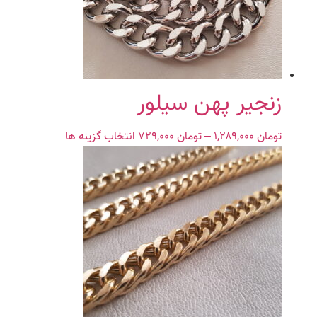
ها
ممکن
است
در
صفحه
محصول
زنجیر پهن سیلور
انتخاب
شوند
تومان
۱,۲۸۹,۰۰۰
–
تومان
۷۲۹,۰۰۰
Price
انتخاب گزینه ها
این
range:
محصول
تومان ۷۲۹,۰۰۰
دارای
through
انواع
تومان ۱,۲۸۹,۰۰۰
مختلفی
می
باشد.
گزینه
ها
ممکن
است