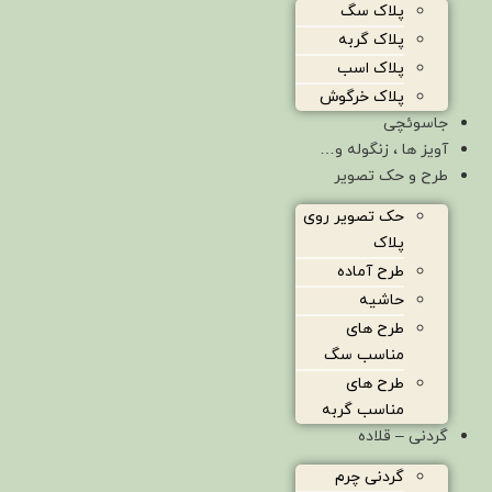
پلاک سگ
پلاک گربه
پلاک اسب
پلاک خرگوش
جاسوئچی
آویز ها ، زنگوله و…
طرح و حک تصویر
حک تصویر روی
پلاک
طرح آماده
حاشیه
طرح های
مناسب سگ
طرح های
مناسب گربه
گردنی – قلاده
گردنی چرم