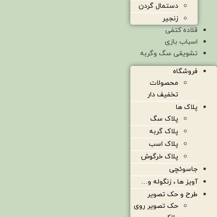
دستمال گردن
زنجیر
قلاده کتفی
اسباب بازی
تشویقی سگ وگربه
فروشگاه
محصولات
تخفیف دار
پلاک ها
پلاک سگ
پلاک گربه
پلاک اسب
پلاک خرگوش
جاسوئچی
آویز ها ، زنگوله و…
طرح و حک تصویر
حک تصویر روی