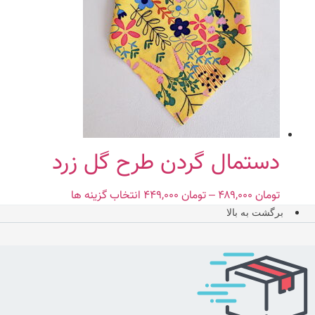
می
باشد.
گزینه
ها
ممکن
است
در
صفحه
محصول
دستمال گردن طرح گل زرد
انتخاب
شوند
تومان
۴۸۹,۰۰۰
–
تومان
۴۴۹,۰۰۰
Price
انتخاب گزینه ها
این
range:
محصول
برگشت به بالا
تومان ۴۴۹,۰۰۰
دارای
through
انواع
تومان ۴۸۹,۰۰۰
مختلفی
می
باشد.
گزینه