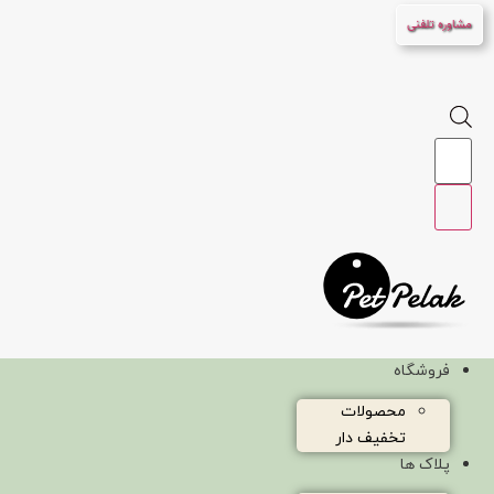
پرش
مشاوره تلفنی
به
محتوا
Products
search
فروشگاه
محصولات
تخفیف دار
پلاک ها