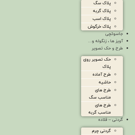
پلاک سگ
پلاک گربه
پلاک اسب
پلاک خرگوش
جاسوئچی
آویز ها ، زنگوله و…
طرح و حک تصویر
حک تصویر روی
پلاک
طرح آماده
حاشیه
طرح های
مناسب سگ
طرح های
مناسب گربه
گردنی – قلاده
گردنی چرم