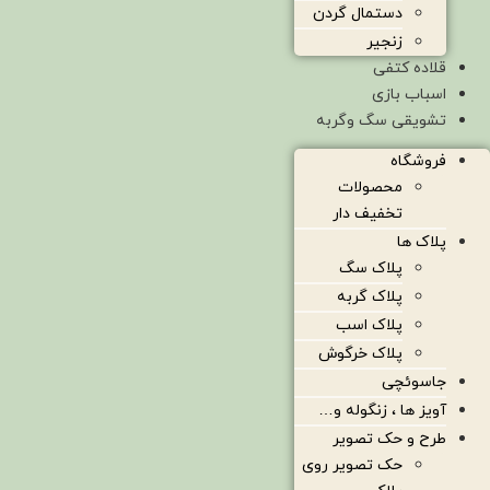
دستمال گردن
زنجیر
قلاده کتفی
اسباب بازی
تشویقی سگ وگربه
فروشگاه
محصولات
تخفیف دار
پلاک ها
پلاک سگ
پلاک گربه
پلاک اسب
پلاک خرگوش
جاسوئچی
آویز ها ، زنگوله و…
طرح و حک تصویر
حک تصویر روی