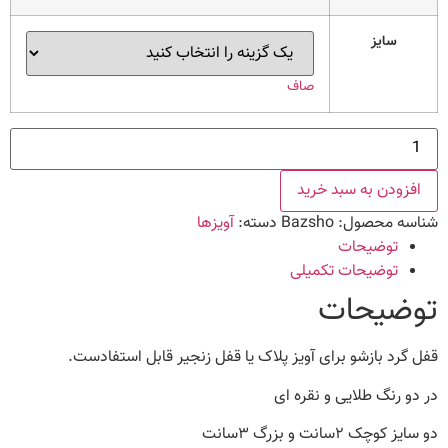
سایز
صاف
حلقه
بازشو
عدد
افزودن به سبد خرید
شناسه محصول:
Bazsho
دسته:
آویزها
توضیحات
توضیحات تکمیلی
توضیحات
قفل گرد بازشو برای آویز پلاک یا قفل زنجیر قابل استفادست.
در دو رنگ طلایی و نقره ای
دو سایز کوچک ۲سانت و بزرگ ۳سانت