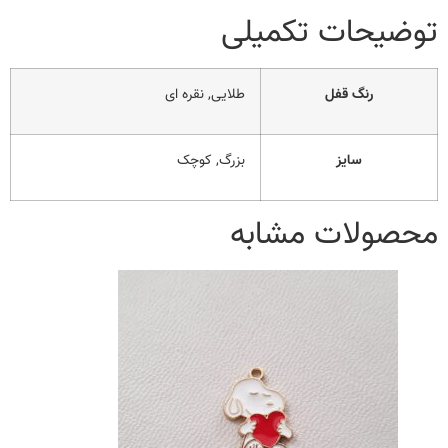
توضیحات تکمیلی
رنگ قفل
طلایی, نقره ای
سایز
بزرگ, کوچک
محصولات مشابه