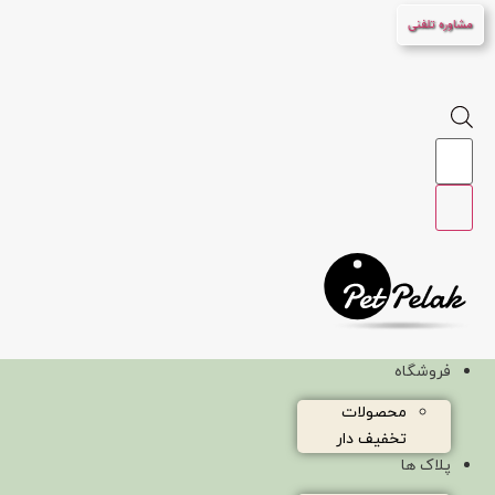
پرش
مشاوره تلفنی
به
محتوا
Products
search
فروشگاه
محصولات
تخفیف دار
پلاک ها