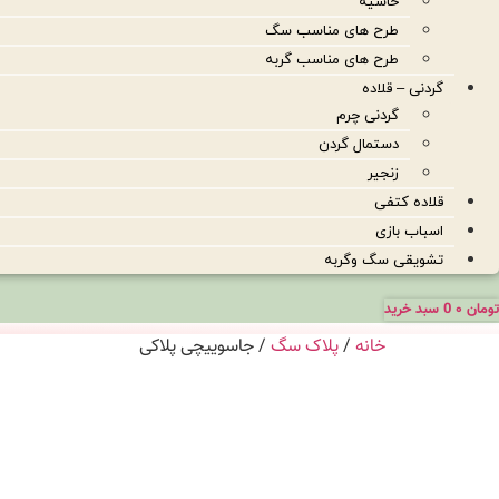
حاشیه
طرح های مناسب سگ
طرح های مناسب گربه
گردنی – قلاده
گردنی چرم
دستمال گردن
زنجیر
قلاده کتفی
اسباب بازی
تشویقی سگ وگربه
تومان
۰
0
سبد خرید
خانه
/
پلاک سگ
/ جاسوییچی پلاکی