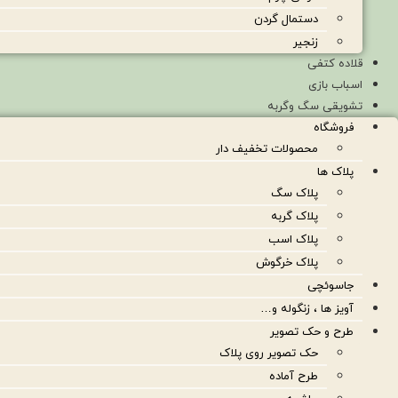
دستمال گردن
زنجیر
قلاده کتفی
اسباب بازی
تشویقی سگ وگربه
فروشگاه
محصولات تخفیف دار
پلاک ها
پلاک سگ
پلاک گربه
پلاک اسب
پلاک خرگوش
جاسوئچی
آویز ها ، زنگوله و…
طرح و حک تصویر
حک تصویر روی پلاک
طرح آماده