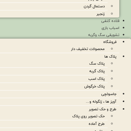
دستمال گردن
زنجیر
قلاده کتفی
اسباب بازی
تشویقی سگ وگربه
فروشگاه
محصولات تخفیف دار
پلاک ها
پلاک سگ
پلاک گربه
پلاک اسب
پلاک خرگوش
جاسوئچی
آویز ها ، زنگوله و…
طرح و حک تصویر
حک تصویر روی پلاک
طرح آماده