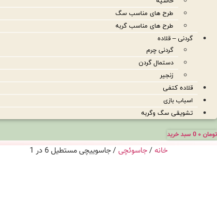
حاشیه
طرح های مناسب سگ
طرح های مناسب گربه
گردنی – قلاده
گردنی چرم
دستمال گردن
زنجیر
قلاده کتفی
اسباب بازی
تشویقی سگ وگربه
تومان
۰
0
سبد خرید
خانه
/
جاسوئچی
/ جاسوییچی مستطیل 6 در 1