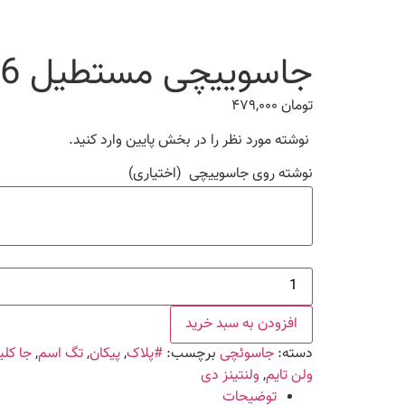
جاسوییچی مستطیل 6 در 1
تومان
۴۷۹,۰۰۰
نوشته مورد نظر را در بخش پایین وارد کنید.
نوشته روی جاسوییچی
(اختیاری)
جاسوییچی
مستطیل
6
در
افزودن به سبد خرید
1
عدد
دسته:
جاسوئچی
برچسب:
#پلاک
,
پیکان
,
تگ اسم
,
جا کل
ولن تایم
,
ولنتینز دی
توضیحات