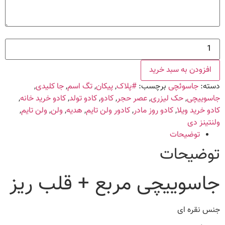
جاسوییچی
مربع
+
قلب
افزودن به سبد خرید
ریز
عدد
دسته:
جاسوئچی
برچسب:
#پلاک
,
پیکان
,
تگ اسم
,
جا کلیدی
,
جاسوییچی
,
حک لیزری
,
عصر حجر
,
کادو
,
کادو تولد
,
کادو خرید خانه
,
کادو خرید ویلا
,
کادو روز مادر
,
کادور ولن تایم
,
هدیه
,
ولن
,
ولن تایم
,
ولنتینز دی
توضیحات
توضیحات
جاسوییچی مربع + قلب ریز
جنس نقره ای