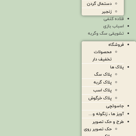
دستمال گردن
زنجیر
قلاده کتفی
اسباب بازی
تشویقی سگ وگربه
فروشگاه
محصولات
تخفیف دار
پلاک ها
پلاک سگ
پلاک گربه
پلاک اسب
پلاک خرگوش
جاسوئچی
آویز ها ، زنگوله و…
طرح و حک تصویر
حک تصویر روی