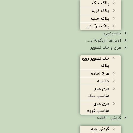
پلاک سگ
پلاک گربه
پلاک اسب
پلاک خرگوش
جاسوئچی
آویز ها ، زنگوله و…
طرح و حک تصویر
حک تصویر روی
پلاک
طرح آماده
حاشیه
طرح های
مناسب سگ
طرح های
مناسب گربه
گردنی – قلاده
گردنی چرم