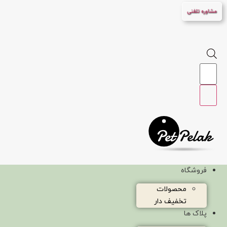
پرش
مشاوره تلفنی
به
محتوا
Products
search
فروشگاه
محصولات
تخفیف دار
پلاک ها