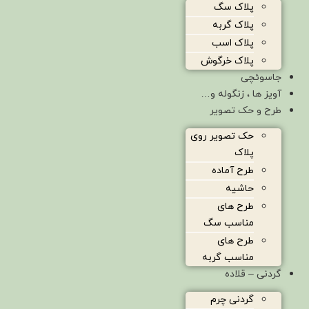
پلاک سگ
پلاک گربه
پلاک اسب
پلاک خرگوش
جاسوئچی
آویز ها ، زنگوله و…
طرح و حک تصویر
حک تصویر روی
پلاک
طرح آماده
حاشیه
طرح های
مناسب سگ
طرح های
مناسب گربه
گردنی – قلاده
گردنی چرم