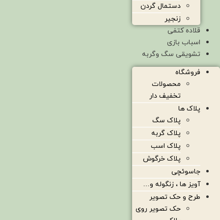
دستمال گردن
زنجیر
قلاده کتفی
اسباب بازی
تشویقی سگ وگربه
فروشگاه
محصولات
تخفیف دار
پلاک ها
پلاک سگ
پلاک گربه
پلاک اسب
پلاک خرگوش
جاسوئچی
آویز ها ، زنگوله و…
طرح و حک تصویر
حک تصویر روی