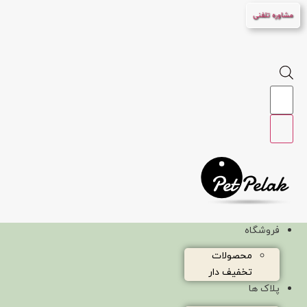
پرش
مشاوره تلفنی
به
محتوا
Products
search
فروشگاه
محصولات
تخفیف دار
پلاک ها