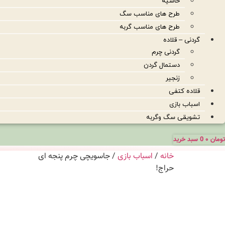
حاشیه
طرح های مناسب سگ
طرح های مناسب گربه
گردنی – قلاده
گردنی چرم
دستمال گردن
زنجیر
قلاده کتفی
اسباب بازی
تشویقی سگ وگربه
تومان
۰
0
سبد خرید
خانه
/
اسباب بازی
/ جاسویچی چرم پنجه ای
حراج!