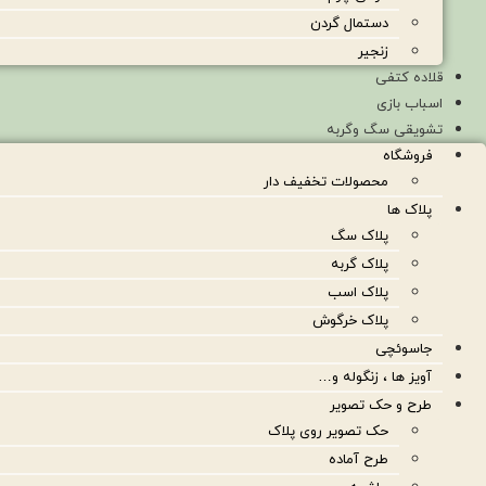
دستمال گردن
زنجیر
قلاده کتفی
اسباب بازی
تشویقی سگ وگربه
فروشگاه
محصولات تخفیف دار
پلاک ها
پلاک سگ
پلاک گربه
پلاک اسب
پلاک خرگوش
جاسوئچی
آویز ها ، زنگوله و…
طرح و حک تصویر
حک تصویر روی پلاک
طرح آماده