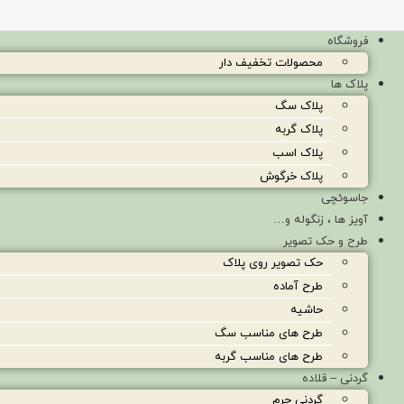
فروشگاه
محصولات تخفیف دار
پلاک ها
پلاک سگ
پلاک گربه
پلاک اسب
پلاک خرگوش
جاسوئچی
آویز ها ، زنگوله و…
طرح و حک تصویر
حک تصویر روی پلاک
طرح آماده
حاشیه
طرح های مناسب سگ
طرح های مناسب گربه
گردنی – قلاده
گردنی چرم