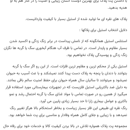
با داشتن پت پلاک برای بهترین دوست انسان زیبایی و امنیت را در کنار هم به او
هدیه بدهید.
پلاک های نقره ای ما تولید شده از استیل بسیار با کیفیت وارداتیست.
دلایل انتخاب استیل برای پلاکها :
استنلس استیل همانگونه که از نامش پیداست در برابر زنگ زدگی و اکسید شدن
بسیار مقاوم و پایدار است. در تماس با ظرف آب هنگام آبخوری سگ یا گربه ها نگران
زنگ زدگی و پوسیدگی پلاک نخواهیم بود.
استیل یکی از محکم ترین و مقاوم ترین فلزات است. از این رو اگر سگ یا گربه
بتوانند با دندان یا پنجه به پلاک دست پیدا کنند نمیشکند و با عث آسیب به حیوان
نمیشود و میتوانند تا سالیان سال همراه حیوان برای حفظ امنیت سالم باقی بمانند.
به دلیل ضد باکتریایی استیل فلزیست که در تجهیزات بیمارستانی مورد استفاده قرار
میگیرد از همین رو در صورت تماس با مواد غذای سگ یا گربه احتمال رشد و نمو
باکتری و عوامل بیماری زارا تا حد بسیار زیادی پایین می آورد.
رنگ نقره ای طبیعی این فلز بسیار زیباست و بخاطر استحکام بالا هرگز تغییر رنگ
نمیدهد و با زیبایی و جلای کامل همراه وفادار و مناسبی برای پت شما خواهد بود.
مجموعه پت پلاک همواره تلاش در بالا بردن کیفیت کالا و خدمات خود برای رفاه حال