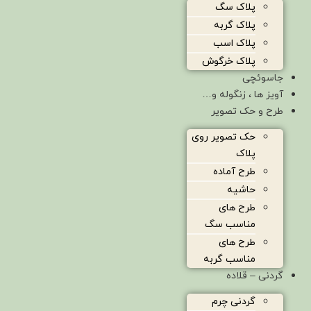
پلاک سگ
پلاک گربه
پلاک اسب
پلاک خرگوش
جاسوئچی
آویز ها ، زنگوله و…
طرح و حک تصویر
حک تصویر روی
پلاک
طرح آماده
حاشیه
طرح های
مناسب سگ
طرح های
مناسب گربه
گردنی – قلاده
گردنی چرم