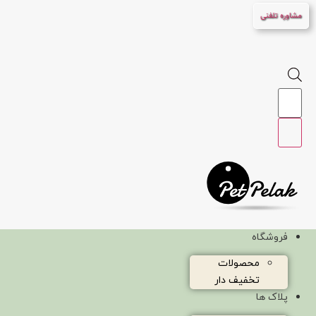
پرش
مشاوره تلفنی
به
محتوا
Products
search
فروشگاه
محصولات
تخفیف دار
پلاک ها