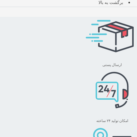
range:
محصول
برگشت به بالا
تومان ۱,۹۷۹,۰۰۰
دارای
through
انواع
تومان ۲,۵۹۹,۰۰۰
مختلفی
می
باشد.
گزینه
ها
ممکن
ارسال پستی
است
در
صفحه
محصول
انتخاب
شوند
امکان تولید ۲۴ ساعته