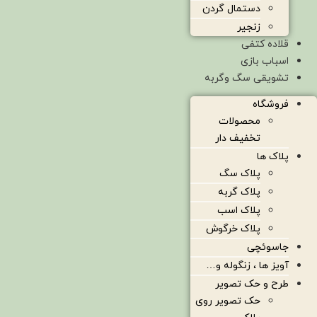
دستمال گردن
زنجیر
قلاده کتفی
اسباب بازی
تشویقی سگ وگربه
فروشگاه
محصولات
تخفیف دار
پلاک ها
پلاک سگ
پلاک گربه
پلاک اسب
پلاک خرگوش
جاسوئچی
آویز ها ، زنگوله و…
طرح و حک تصویر
حک تصویر روی