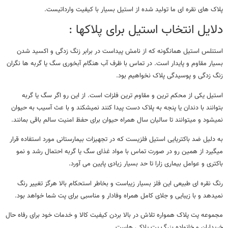
پلاک های نقره ای ما تولید شده از استیل بسیار با کیفیت وارداتیست.
دلایل انتخاب استیل برای پلاکها :
استنلس استیل همانگونه که از نامش پیداست در برابر زنگ زدگی و اکسید شدن
بسیار مقاوم و پایدار است. در تماس با ظرف آب هنگام آبخوری سگ یا گربه ها نگران
زنگ زدگی و پوسیدگی پلاک نخواهیم بود.
استیل یکی از محکم ترین و مقاوم ترین فلزات است. از این رو اگر سگ یا گربه
بتوانند با دندان یا پنجه به پلاک دست پیدا کنند نمیشکند و با عث آسیب به حیوان
نمیشود و میتوانند تا سالیان سال همراه حیوان برای حفظ امنیت سالم باقی بمانند.
به دلیل ضد باکتریایی استیل فلزیست که در تجهیزات بیمارستانی مورد استفاده قرار
میگیرد از همین رو در صورت تماس با مواد غذای سگ یا گربه احتمال رشد و نمو
باکتری و عوامل بیماری زارا تا حد بسیار زیادی پایین می آورد.
رنگ نقره ای طبیعی این فلز بسیار زیباست و بخاطر استحکام بالا هرگز تغییر رنگ
نمیدهد و با زیبایی و جلای کامل همراه وفادار و مناسبی برای پت شما خواهد بود.
مجموعه پت پلاک همواره تلاش در بالا بردن کیفیت کالا و خدمات خود برای رفاه حال
خریداران و خانواده بزرگ پت پلاکی هاست.