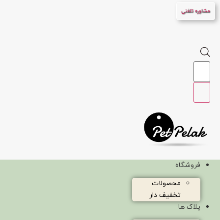
پرش
مشاوره تلفنی
به
محتوا
Products
search
فروشگاه
محصولات
تخفیف دار
پلاک ها