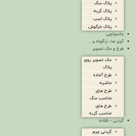
پلاک سگ
پلاک گربه
پلاک اسب
پلاک خرگوش
جاسوئچی
آویز ها ، زنگوله و…
طرح و حک تصویر
حک تصویر روی
پلاک
طرح آماده
حاشیه
طرح های
مناسب سگ
طرح های
مناسب گربه
گردنی – قلاده
گردنی چرم