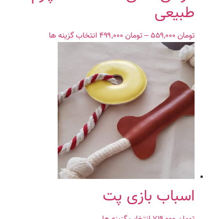
طبیعی
تومان
۵۵۹,۰۰۰
–
تومان
۴۹۹,۰۰۰
Price
انتخاب گزینه ها
این
range:
محصول
تومان ۴۹۹,۰۰۰
دارای
through
انواع
تومان ۵۵۹,۰۰۰
مختلفی
می
باشد.
گزینه
ها
ممکن
است
در
صفحه
محصول
اسباب بازی پت
انتخاب
شوند