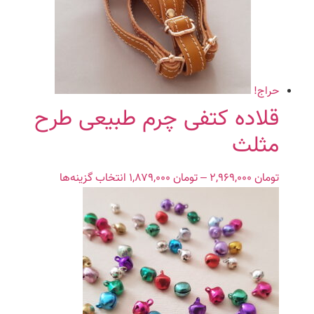
گزینه
ها
ممکن
است
در
صفحه
حراج!
محصول
قلاده کتفی چرم طبیعی طرح
انتخاب
مثلث
شوند
تومان
۲,۹۶۹,۰۰۰
–
تومان
۱,۸۷۹,۰۰۰
Price
انتخاب گزینه‌ها
این
range:
محصول
تومان ۱,۸۷۹,۰۰۰
دارای
through
انواع
تومان ۲,۹۶۹,۰۰۰
مختلفی
می
باشد.
گزینه
ها