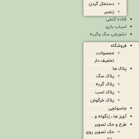
دستمال گردن
زنجیر
قلاده کتفی
اسباب بازی
تشویقی سگ وگربه
فروشگاه
محصولات
تخفیف دار
پلاک ها
پلاک سگ
پلاک گربه
پلاک اسب
پلاک خرگوش
جاسوئچی
آویز ها ، زنگوله و…
طرح و حک تصویر
حک تصویر روی