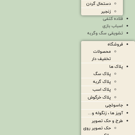
دستمال گردن
زنجیر
قلاده کتفی
اسباب بازی
تشویقی سگ وگربه
فروشگاه
محصولات
تخفیف دار
پلاک ها
پلاک سگ
پلاک گربه
پلاک اسب
پلاک خرگوش
جاسوئچی
آویز ها ، زنگوله و…
طرح و حک تصویر
حک تصویر روی