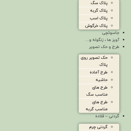
پلاک سگ
پلاک گربه
پلاک اسب
پلاک خرگوش
جاسوئچی
آویز ها ، زنگوله و…
طرح و حک تصویر
حک تصویر روی
پلاک
طرح آماده
حاشیه
طرح های
مناسب سگ
طرح های
مناسب گربه
گردنی – قلاده
گردنی چرم