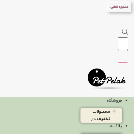
پرش
مشاوره تلفنی
به
محتوا
Products
search
فروشگاه
محصولات
تخفیف دار
پلاک ها