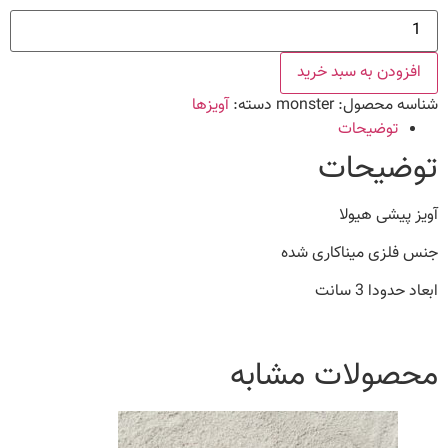
آویز
پیشی
هیولا
عدد
افزودن به سبد خرید
شناسه محصول:
monster
دسته:
آویزها
توضیحات
توضیحات
آویز پیشی هیولا
جنس فلزی میناکاری شده
ابعاد حدودا 3 سانت
محصولات مشابه