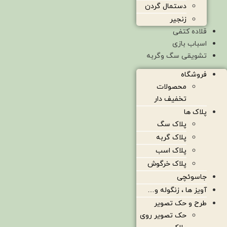
دستمال گردن
زنجیر
قلاده کتفی
اسباب بازی
تشویقی سگ وگربه
فروشگاه
محصولات
تخفیف دار
پلاک ها
پلاک سگ
پلاک گربه
پلاک اسب
پلاک خرگوش
جاسوئچی
آویز ها ، زنگوله و…
طرح و حک تصویر
حک تصویر روی