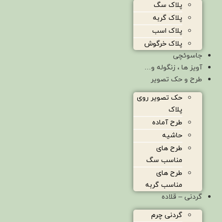
پلاک سگ
پلاک گربه
پلاک اسب
پلاک خرگوش
جاسوئچی
آویز ها ، زنگوله و…
طرح و حک تصویر
حک تصویر روی
پلاک
طرح آماده
حاشیه
طرح های
مناسب سگ
طرح های
مناسب گربه
گردنی – قلاده
گردنی چرم