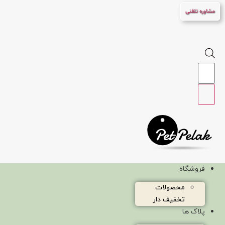
پرش
مشاوره تلفنی
به
محتوا
Products
search
فروشگاه
محصولات
تخفیف دار
پلاک ها