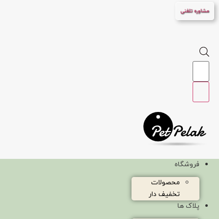
پرش
مشاوره تلفنی
به
محتوا
Products
search
فروشگاه
محصولات
تخفیف دار
پلاک ها