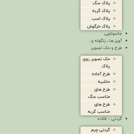
پلاک سگ
پلاک گربه
پلاک اسب
پلاک خرگوش
جاسوئچی
آویز ها ، زنگوله و…
طرح و حک تصویر
حک تصویر روی
پلاک
طرح آماده
حاشیه
طرح های
مناسب سگ
طرح های
مناسب گربه
گردنی – قلاده
گردنی چرم