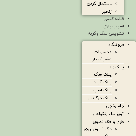
دستمال گردن
زنجیر
قلاده کتفی
اسباب بازی
تشویقی سگ وگربه
فروشگاه
محصولات
تخفیف دار
پلاک ها
پلاک سگ
پلاک گربه
پلاک اسب
پلاک خرگوش
جاسوئچی
آویز ها ، زنگوله و…
طرح و حک تصویر
حک تصویر روی