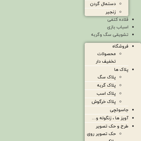
دستمال گردن
زنجیر
قلاده کتفی
اسباب بازی
تشویقی سگ وگربه
فروشگاه
محصولات
تخفیف دار
پلاک ها
پلاک سگ
پلاک گربه
پلاک اسب
پلاک خرگوش
جاسوئچی
آویز ها ، زنگوله و…
طرح و حک تصویر
حک تصویر روی