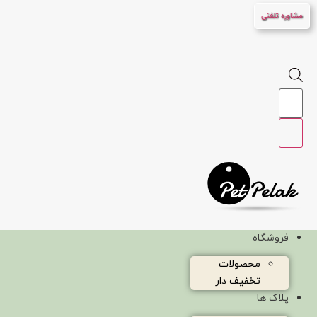
پرش
مشاوره تلفنی
به
محتوا
Products
search
فروشگاه
محصولات
تخفیف دار
پلاک ها