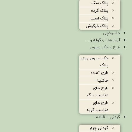
پلاک سگ
پلاک گربه
پلاک اسب
پلاک خرگوش
جاسوئچی
آویز ها ، زنگوله و…
طرح و حک تصویر
حک تصویر روی
پلاک
طرح آماده
حاشیه
طرح های
مناسب سگ
طرح های
مناسب گربه
گردنی – قلاده
گردنی چرم