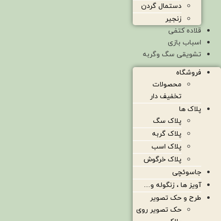
دستمال گردن
زنجیر
قلاده کتفی
اسباب بازی
تشویقی سگ وگربه
فروشگاه
محصولات
تخفیف دار
پلاک ها
پلاک سگ
پلاک گربه
پلاک اسب
پلاک خرگوش
جاسوئچی
آویز ها ، زنگوله و…
طرح و حک تصویر
حک تصویر روی