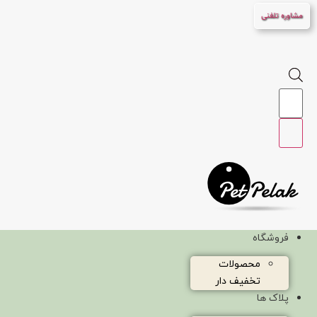
پرش
مشاوره تلفنی
به
محتوا
Products
search
فروشگاه
محصولات
تخفیف دار
پلاک ها