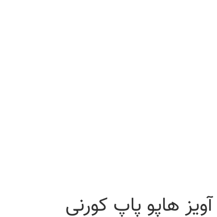
آویز هاپو پاپ کورنی