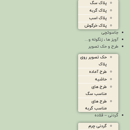
پلاک سگ
پلاک گربه
پلاک اسب
پلاک خرگوش
جاسوئچی
آویز ها ، زنگوله و…
طرح و حک تصویر
حک تصویر روی
پلاک
طرح آماده
حاشیه
طرح های
مناسب سگ
طرح های
مناسب گربه
گردنی – قلاده
گردنی چرم