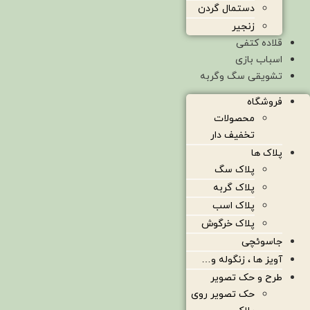
دستمال گردن
زنجیر
قلاده کتفی
اسباب بازی
تشویقی سگ وگربه
فروشگاه
محصولات
تخفیف دار
پلاک ها
پلاک سگ
پلاک گربه
پلاک اسب
پلاک خرگوش
جاسوئچی
آویز ها ، زنگوله و…
طرح و حک تصویر
حک تصویر روی