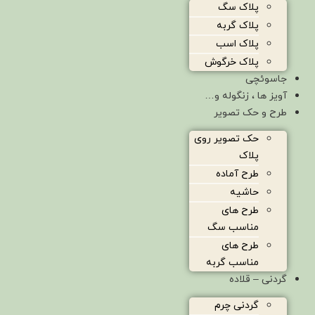
پلاک سگ
پلاک گربه
پلاک اسب
پلاک خرگوش
جاسوئچی
آویز ها ، زنگوله و…
طرح و حک تصویر
حک تصویر روی
پلاک
طرح آماده
حاشیه
طرح های
مناسب سگ
طرح های
مناسب گربه
گردنی – قلاده
گردنی چرم