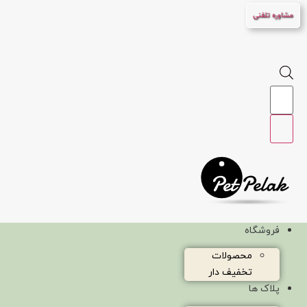
پرش
مشاوره تلفنی
به
محتوا
Products
search
فروشگاه
محصولات
تخفیف دار
پلاک ها