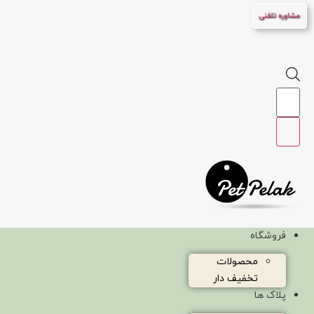
پرش
مشاوره تلفنی
به
محتوا
Products
search
فروشگاه
محصولات
تخفیف دار
پلاک ها