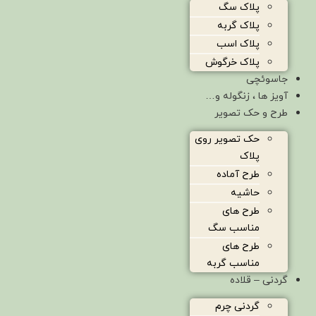
پلاک سگ
پلاک گربه
پلاک اسب
پلاک خرگوش
جاسوئچی
آویز ها ، زنگوله و…
طرح و حک تصویر
حک تصویر روی
پلاک
طرح آماده
حاشیه
طرح های
مناسب سگ
طرح های
مناسب گربه
گردنی – قلاده
گردنی چرم