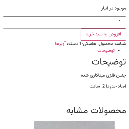
موجود در انبار
آویز
هاسکی
عدد
افزودن به سبد خرید
شناسه محصول:
هاسکی-1
دسته:
آویزها
توضیحات
توضیحات
جنس فلزی میناکاری شده
ابعاد حدودا 2 سانت
محصولات مشابه