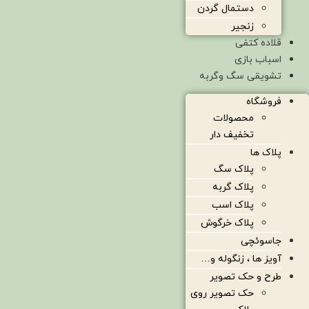
دستمال گردن
زنجیر
قلاده کتفی
اسباب بازی
تشویقی سگ وگربه
فروشگاه
محصولات
تخفیف دار
پلاک ها
پلاک سگ
پلاک گربه
پلاک اسب
پلاک خرگوش
جاسوئچی
آویز ها ، زنگوله و…
طرح و حک تصویر
حک تصویر روی