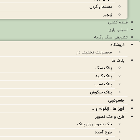
دستمال گردن
زنجیر
قلاده کتفی
اسباب بازی
تشویقی سگ وگربه
فروشگاه
محصولات تخفیف دار
پلاک ها
پلاک سگ
پلاک گربه
پلاک اسب
پلاک خرگوش
جاسوئچی
آویز ها ، زنگوله و…
طرح و حک تصویر
حک تصویر روی پلاک
طرح آماده