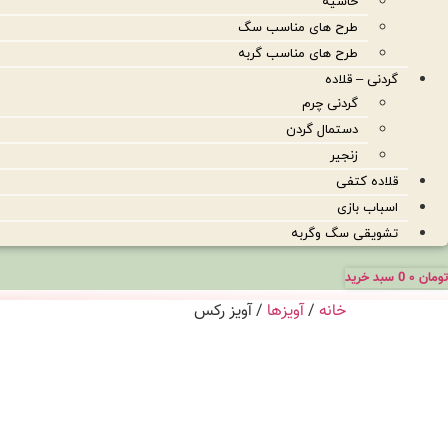
حاشیه
طرح های مناسب سگ
طرح های مناسب گربه
گردنی – قلاده
گردنی چرم
دستمال گردن
زنجیر
قلاده کتفی
اسباب بازی
تشویقی سگ وگربه
تومان
۰
0
سبد خرید
خانه
/
آویزها
/ آویز رکس