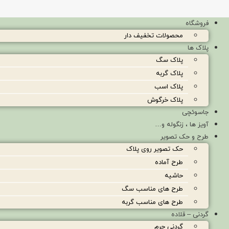
فروشگاه
محصولات تخفیف دار
پلاک ها
پلاک سگ
پلاک گربه
پلاک اسب
پلاک خرگوش
جاسوئچی
آویز ها ، زنگوله و…
طرح و حک تصویر
حک تصویر روی پلاک
طرح آماده
حاشیه
طرح های مناسب سگ
طرح های مناسب گربه
گردنی – قلاده
گردنی چرم