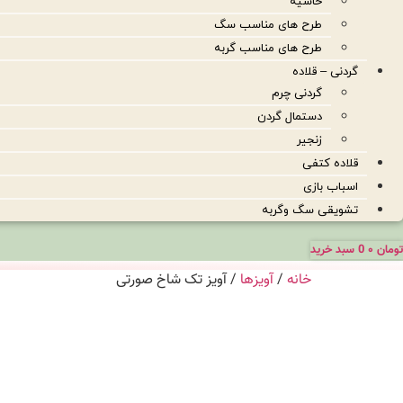
حاشیه
طرح های مناسب سگ
طرح های مناسب گربه
گردنی – قلاده
گردنی چرم
دستمال گردن
زنجیر
قلاده کتفی
اسباب بازی
تشویقی سگ وگربه
تومان
۰
0
سبد خرید
خانه
/
آویزها
/ آویز تک شاخ صورتی