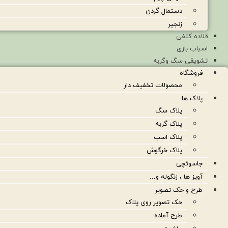
دستمال گردن
زنجیر
قلاده کتفی
اسباب بازی
تشویقی سگ وگربه
فروشگاه
محصولات تخفیف دار
پلاک ها
پلاک سگ
پلاک گربه
پلاک اسب
پلاک خرگوش
جاسوئچی
آویز ها ، زنگوله و…
طرح و حک تصویر
حک تصویر روی پلاک
طرح آماده