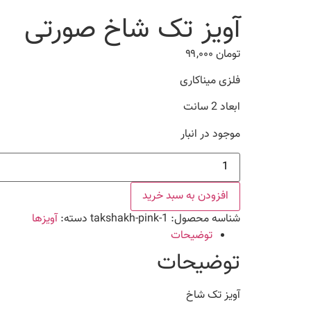
آویز تک شاخ صورتی
تومان
۹۹,۰۰۰
فلزی میناکاری
ابعاد 2 سانت
موجود در انبار
آویز
تک
شاخ
صورتی
افزودن به سبد خرید
عدد
شناسه محصول:
takshakh-pink-1
دسته:
آویزها
توضیحات
توضیحات
آویز تک شاخ