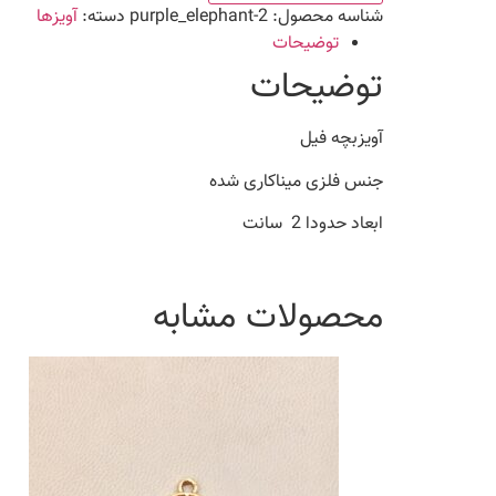
شناسه محصول:
purple_elephant-2
دسته:
آویزها
توضیحات
توضیحات
آویزبچه فیل
جنس فلزی میناکاری شده
ابعاد حدودا 2 سانت
محصولات مشابه