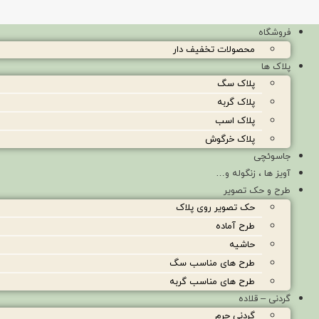
فروشگاه
محصولات تخفیف دار
پلاک ها
پلاک سگ
پلاک گربه
پلاک اسب
پلاک خرگوش
جاسوئچی
آویز ها ، زنگوله و…
طرح و حک تصویر
حک تصویر روی پلاک
طرح آماده
حاشیه
طرح های مناسب سگ
طرح های مناسب گربه
گردنی – قلاده
گردنی چرم