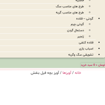
حاشیه
طرح های مناسب سگ
طرح های مناسب گربه
گردنی – قلاده
گردنی چرم
دستمال گردن
زنجیر
قلاده کتفی
اسباب بازی
تشویقی سگ وگربه
تومان
۰
0
سبد خرید
خانه
/
آویزها
/ آویز بچه فیل بنفش