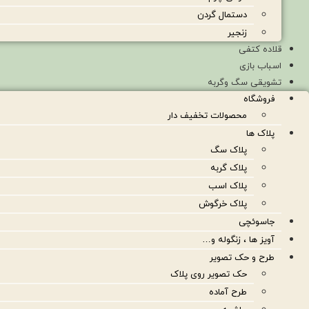
دستمال گردن
زنجیر
قلاده کتفی
اسباب بازی
تشویقی سگ وگربه
فروشگاه
محصولات تخفیف دار
پلاک ها
پلاک سگ
پلاک گربه
پلاک اسب
پلاک خرگوش
جاسوئچی
آویز ها ، زنگوله و…
طرح و حک تصویر
حک تصویر روی پلاک
طرح آماده