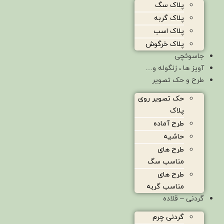
پلاک سگ
پلاک گربه
پلاک اسب
پلاک خرگوش
جاسوئچی
آویز ها ، زنگوله و…
طرح و حک تصویر
حک تصویر روی
پلاک
طرح آماده
حاشیه
طرح های
مناسب سگ
طرح های
مناسب گربه
گردنی – قلاده
گردنی چرم