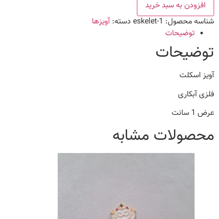
افزودن به سبد خرید
اسکلت
عدد
شناسه محصول:
eskelet-1
دسته:
آویزها
توضیحات
توضیحات
آویز اسکلت
فلزی آبکاری
عرض 1 سانت
محصولات مشابه