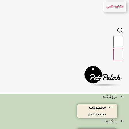
پرش
مشاوره تلفنی
به
محتوا
Products
search
فروشگاه
محصولات
تخفیف دار
پلاک ها