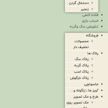
دستمال گردن
زنجیر
قلاده کتفی
اسباب بازی
تشویقی سگ وگربه
فروشگاه
محصولات
تخفیف دار
پلاک ها
پلاک سگ
پلاک گربه
پلاک اسب
پلاک خرگوش
جاسوئچی
آویز ها ، زنگوله و…
طرح و حک تصویر
حک تصویر روی