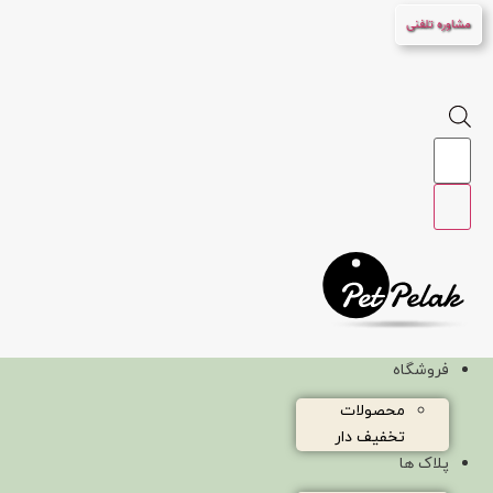
پرش
مشاوره تلفنی
به
محتوا
Products
search
فروشگاه
محصولات
تخفیف دار
پلاک ها