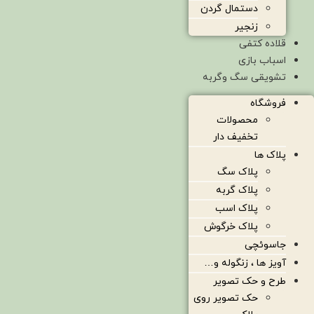
دستمال گردن
زنجیر
قلاده کتفی
اسباب بازی
تشویقی سگ وگربه
فروشگاه
محصولات
تخفیف دار
پلاک ها
پلاک سگ
پلاک گربه
پلاک اسب
پلاک خرگوش
جاسوئچی
آویز ها ، زنگوله و…
طرح و حک تصویر
حک تصویر روی