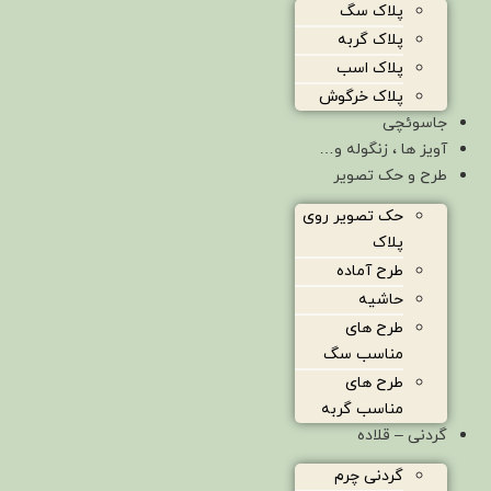
پلاک سگ
پلاک گربه
پلاک اسب
پلاک خرگوش
جاسوئچی
آویز ها ، زنگوله و…
طرح و حک تصویر
حک تصویر روی
پلاک
طرح آماده
حاشیه
طرح های
مناسب سگ
طرح های
مناسب گربه
گردنی – قلاده
گردنی چرم