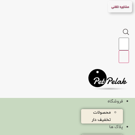
پرش
مشاوره تلفنی
به
محتوا
Products
search
فروشگاه
محصولات
تخفیف دار
پلاک ها