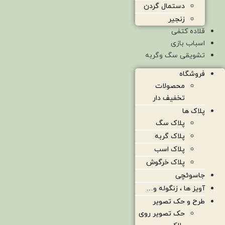
دستمال گردن
زنجیر
قلاده کتفی
اسباب بازی
تشویقی سگ وگربه
فروشگاه
محصولات
تخفیف دار
پلاک ها
پلاک سگ
پلاک گربه
پلاک اسب
پلاک خرگوش
جاسوئچی
آویز ها ، زنگوله و…
طرح و حک تصویر
حک تصویر روی