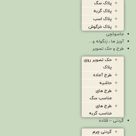
پلاک سگ
پلاک گربه
پلاک اسب
پلاک خرگوش
جاسوئچی
آویز ها ، زنگوله و…
طرح و حک تصویر
حک تصویر روی
پلاک
طرح آماده
حاشیه
طرح های
مناسب سگ
طرح های
مناسب گربه
گردنی – قلاده
گردنی چرم