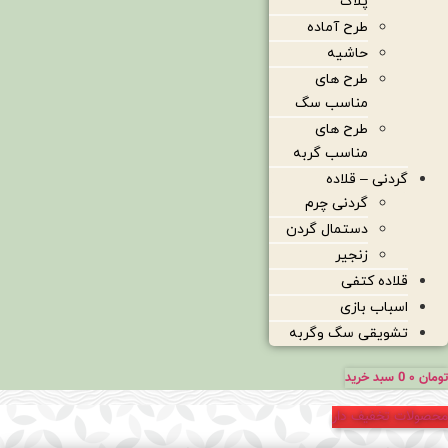
پلاک
طرح آماده
حاشیه
طرح های
مناسب سگ
طرح های
مناسب گربه
گردنی – قلاده
گردنی چرم
دستمال گردن
زنجیر
قلاده کتفی
اسباب بازی
تشویقی سگ وگربه
تومان
۰
0
سبد خرید
محصولات تخفیف دار