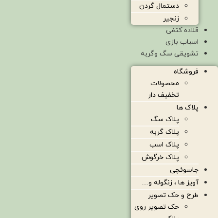
دستمال گردن
زنجیر
قلاده کتفی
اسباب بازی
تشویقی سگ وگربه
فروشگاه
محصولات
تخفیف دار
پلاک ها
پلاک سگ
پلاک گربه
پلاک اسب
پلاک خرگوش
جاسوئچی
آویز ها ، زنگوله و…
طرح و حک تصویر
حک تصویر روی