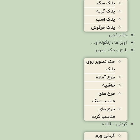
پلاک سگ
پلاک گربه
پلاک اسب
پلاک خرگوش
جاسوئچی
آویز ها ، زنگوله و…
طرح و حک تصویر
حک تصویر روی
پلاک
طرح آماده
حاشیه
طرح های
مناسب سگ
طرح های
مناسب گربه
گردنی – قلاده
گردنی چرم