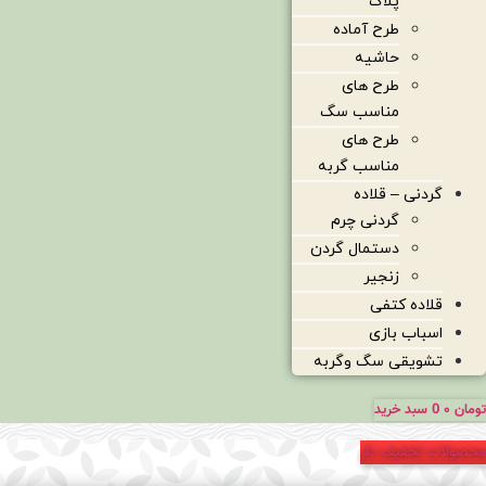
پلاک
طرح آماده
حاشیه
طرح های
مناسب سگ
طرح های
مناسب گربه
گردنی – قلاده
گردنی چرم
دستمال گردن
زنجیر
قلاده کتفی
اسباب بازی
تشویقی سگ وگربه
تومان
۰
0
سبد خرید
محصولات تخفیف دار