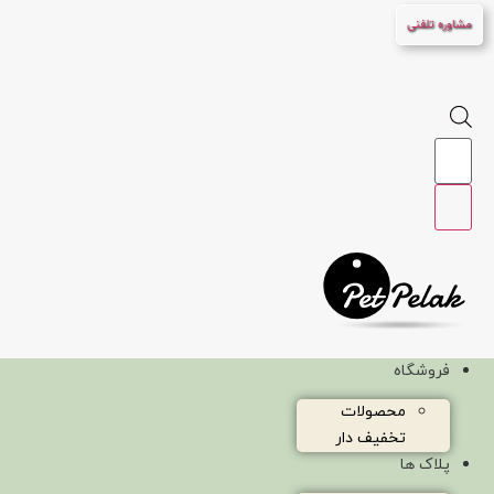
پرش
مشاوره تلفنی
به
محتوا
Products
search
فروشگاه
محصولات
تخفیف دار
پلاک ها