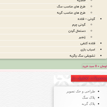
حاشیه
طرح های مناسب سگ
طرح های مناسب گربه
گردنی – قلاده
گردنی چرم
دستمال گردن
زنجیر
قلاده کتفی
اسباب بازی
تشویقی سگ وگربه
تومان
۰
0
سبد خرید
محصولات تخفیف دار
طراحی و حک تصویر
پلاک سگ
پلاک گربه