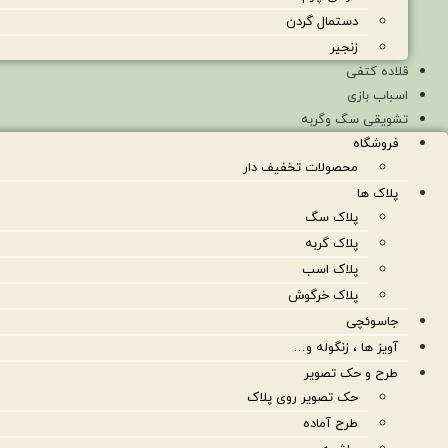
دستمال گردن
زنجیر
قلاده کتفی
اسباب بازی
تشویقی سگ وگربه
فروشگاه
محصولات تخفیف دار
پلاک ها
پلاک سگ
پلاک گربه
پلاک اسب
پلاک خرگوش
جاسوئچی
آویز ها ، زنگوله و…
طرح و حک تصویر
حک تصویر روی پلاک
طرح آماده