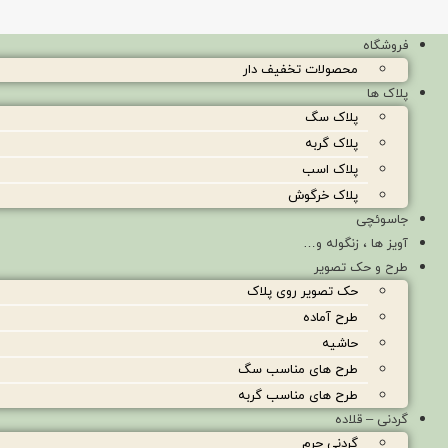
فروشگاه
محصولات تخفیف دار
پلاک ها
پلاک سگ
پلاک گربه
پلاک اسب
پلاک خرگوش
جاسوئچی
آویز ها ، زنگوله و…
طرح و حک تصویر
حک تصویر روی پلاک
طرح آماده
حاشیه
طرح های مناسب سگ
طرح های مناسب گربه
گردنی – قلاده
گردنی چرم