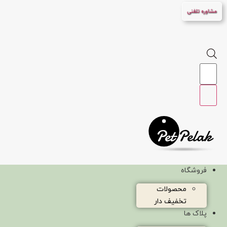
پرش
مشاوره تلفنی
به
محتوا
Products
search
فروشگاه
محصولات
تخفیف دار
پلاک ها