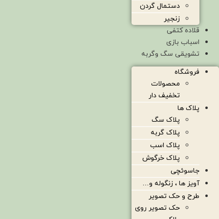
دستمال گردن
زنجیر
قلاده کتفی
اسباب بازی
تشویقی سگ وگربه
فروشگاه
محصولات
تخفیف دار
پلاک ها
پلاک سگ
پلاک گربه
پلاک اسب
پلاک خرگوش
جاسوئچی
آویز ها ، زنگوله و…
طرح و حک تصویر
حک تصویر روی