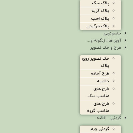
پلاک سگ
پلاک گربه
پلاک اسب
پلاک خرگوش
جاسوئچی
آویز ها ، زنگوله و…
طرح و حک تصویر
حک تصویر روی
پلاک
طرح آماده
حاشیه
طرح های
مناسب سگ
طرح های
مناسب گربه
گردنی – قلاده
گردنی چرم