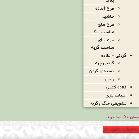
پلاک
طرح آماده
حاشیه
طرح های
مناسب سگ
طرح های
مناسب گربه
گردنی – قلاده
گردنی چرم
دستمال گردن
زنجیر
قلاده کتفی
اسباب بازی
تشویقی سگ وگربه
تومان
۰
0
سبد خرید
محصولات تخفیف دار