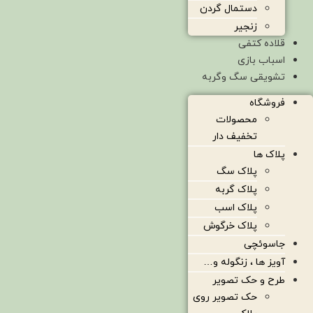
دستمال گردن
زنجیر
قلاده کتفی
اسباب بازی
تشویقی سگ وگربه
فروشگاه
محصولات
تخفیف دار
پلاک ها
پلاک سگ
پلاک گربه
پلاک اسب
پلاک خرگوش
جاسوئچی
آویز ها ، زنگوله و…
طرح و حک تصویر
حک تصویر روی