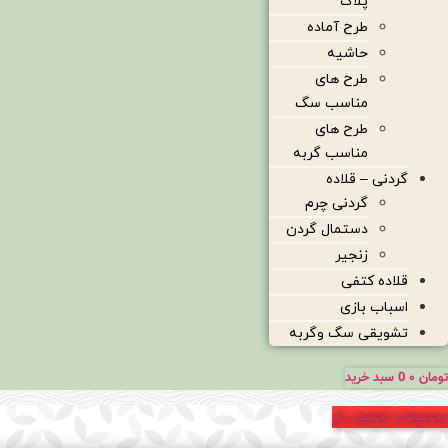
پلاک
طرح آماده
حاشیه
طرح های
مناسب سگ
طرح های
مناسب گربه
گردنی – قلاده
گردنی چرم
دستمال گردن
زنجیر
قلاده کتفی
اسباب بازی
تشویقی سگ وگربه
تومان
۰
0
سبد خرید
محصولات تخفیف دار