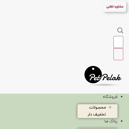
پرش
مشاوره تلفنی
به
محتوا
Products
search
فروشگاه
محصولات
تخفیف دار
پلاک ها