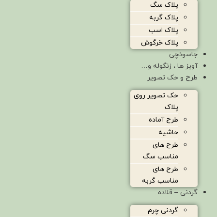
پلاک سگ
پلاک گربه
پلاک اسب
پلاک خرگوش
جاسوئچی
آویز ها ، زنگوله و…
طرح و حک تصویر
حک تصویر روی
پلاک
طرح آماده
حاشیه
طرح های
مناسب سگ
طرح های
مناسب گربه
گردنی – قلاده
گردنی چرم