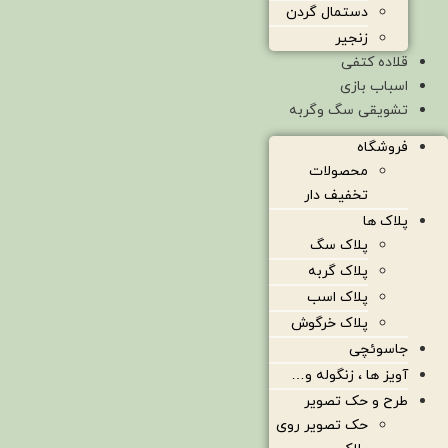
دستمال گردن
زنجیر
قلاده کتفی
اسباب بازی
تشویقی سگ وگربه
فروشگاه
محصولات
تخفیف دار
پلاک ها
پلاک سگ
پلاک گربه
پلاک اسب
پلاک خرگوش
جاسوئچی
آویز ها ، زنگوله و…
طرح و حک تصویر
حک تصویر روی