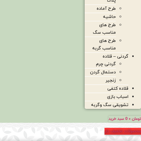
پلاک
طرح آماده
حاشیه
طرح های
مناسب سگ
طرح های
مناسب گربه
گردنی – قلاده
گردنی چرم
دستمال گردن
زنجیر
قلاده کتفی
اسباب بازی
تشویقی سگ وگربه
تومان
۰
0
سبد خرید
محصولات تخفیف دار