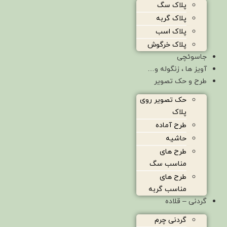
پلاک سگ
پلاک گربه
پلاک اسب
پلاک خرگوش
جاسوئچی
آویز ها ، زنگوله و…
طرح و حک تصویر
حک تصویر روی
پلاک
طرح آماده
حاشیه
طرح های
مناسب سگ
طرح های
مناسب گربه
گردنی – قلاده
گردنی چرم