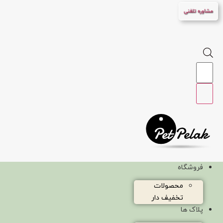
پرش
مشاوره تلفنی
به
محتوا
Products
search
فروشگاه
محصولات
تخفیف دار
پلاک ها