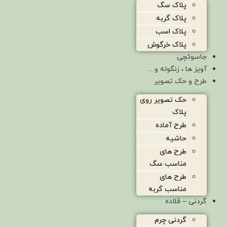
پلاک سگ
پلاک گربه
پلاک اسب
پلاک خرگوش
جاسوئچی
آویز ها ، زنگوله و…
طرح و حک تصویر
حک تصویر روی
پلاک
طرح آماده
حاشیه
طرح های
مناسب سگ
طرح های
مناسب گربه
گردنی – قلاده
گردنی چرم