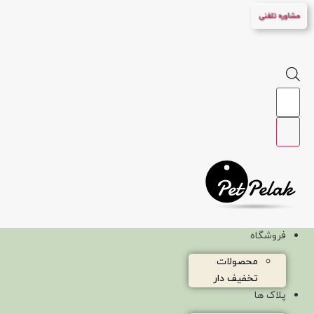
پرش
مشاوره تلفنی
به
محتوا
Products
search
فروشگاه
محصولات
تخفیف دار
پلاک ها