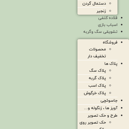
دستمال گردن
زنجیر
قلاده کتفی
اسباب بازی
تشویقی سگ وگربه
فروشگاه
محصولات
تخفیف دار
پلاک ها
پلاک سگ
پلاک گربه
پلاک اسب
پلاک خرگوش
جاسوئچی
آویز ها ، زنگوله و…
طرح و حک تصویر
حک تصویر روی