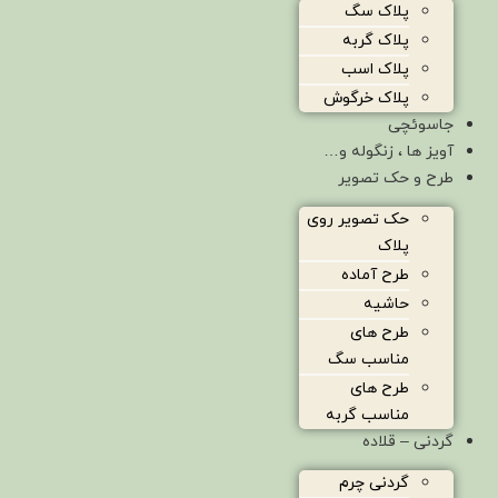
پلاک سگ
پلاک گربه
پلاک اسب
پلاک خرگوش
جاسوئچی
آویز ها ، زنگوله و…
طرح و حک تصویر
حک تصویر روی
پلاک
طرح آماده
حاشیه
طرح های
مناسب سگ
طرح های
مناسب گربه
گردنی – قلاده
گردنی چرم