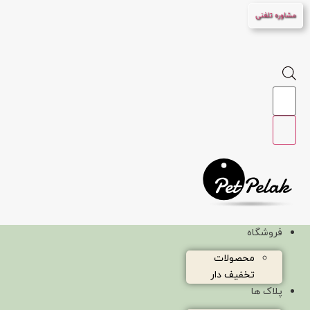
پرش
مشاوره تلفنی
به
محتوا
Products
search
فروشگاه
محصولات
تخفیف دار
پلاک ها