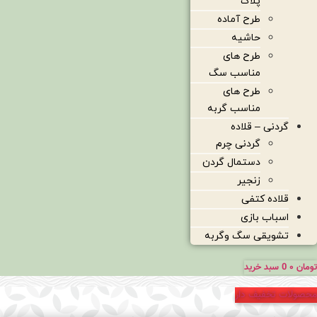
پلاک
طرح آماده
حاشیه
طرح های
مناسب سگ
طرح های
مناسب گربه
گردنی – قلاده
گردنی چرم
دستمال گردن
زنجیر
قلاده کتفی
اسباب بازی
تشویقی سگ وگربه
تومان
۰
0
سبد خرید
محصولات تخفیف دار