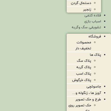
دستمال گردن
زنجیر
قلاده کتفی
اسباب بازی
تشویقی سگ وگربه
فروشگاه
محصولات
تخفیف دار
پلاک ها
پلاک سگ
پلاک گربه
پلاک اسب
پلاک خرگوش
جاسوئچی
آویز ها ، زنگوله و…
طرح و حک تصویر
حک تصویر روی