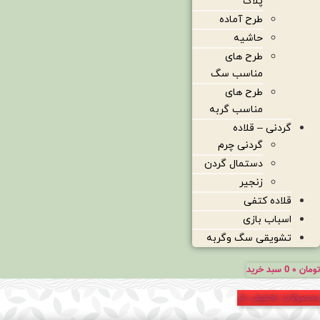
پلاک
طرح آماده
حاشیه
طرح های
مناسب سگ
طرح های
مناسب گربه
گردنی – قلاده
گردنی چرم
دستمال گردن
زنجیر
قلاده کتفی
اسباب بازی
تشویقی سگ وگربه
تومان
۰
0
سبد خرید
محصولات تخفیف دار