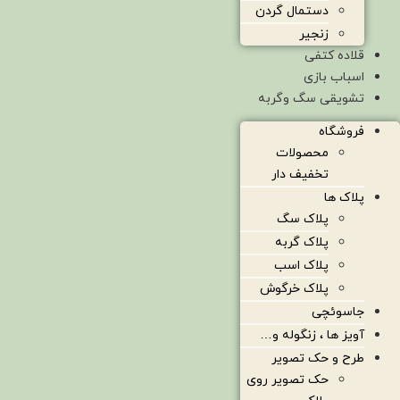
دستمال گردن
زنجیر
قلاده کتفی
اسباب بازی
تشویقی سگ وگربه
فروشگاه
محصولات
تخفیف دار
پلاک ها
پلاک سگ
پلاک گربه
پلاک اسب
پلاک خرگوش
جاسوئچی
آویز ها ، زنگوله و…
طرح و حک تصویر
حک تصویر روی