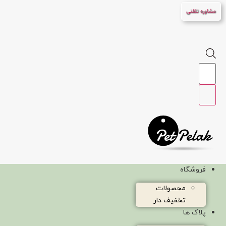
پرش
مشاوره تلفنی
به
محتوا
Products
search
فروشگاه
محصولات
تخفیف دار
پلاک ها