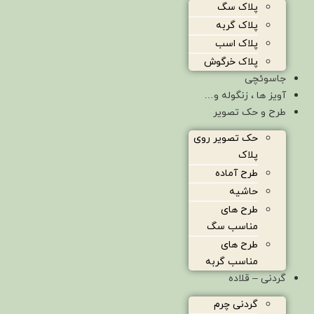
پلاک سگ
پلاک گربه
پلاک اسب
پلاک خرگوش
جاسوئچی
آویز ها ، زنگوله و…
طرح و حک تصویر
حک تصویر روی
پلاک
طرح آماده
حاشیه
طرح های
مناسب سگ
طرح های
مناسب گربه
گردنی – قلاده
گردنی چرم