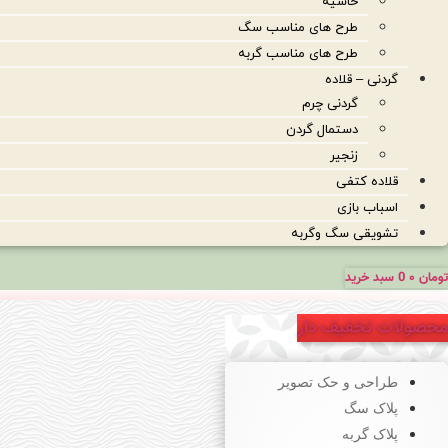
حاشیه
طرح های مناسب سگ
طرح های مناسب گربه
گردنی – قلاده
گردنی چرم
دستمال گردن
زنجیر
قلاده کتفی
اسباب بازی
تشویقی سگ وگربه
تومان
۰
0
سبد خرید
محصولات تخفیف دار
طراحی و حک تصویر
پلاک سگ
پلاک گربه