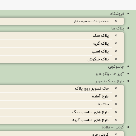
فروشگاه
محصولات تخفیف دار
پلاک ها
پلاک سگ
پلاک گربه
پلاک اسب
پلاک خرگوش
جاسوئچی
آویز ها ، زنگوله و…
طرح و حک تصویر
حک تصویر روی پلاک
طرح آماده
حاشیه
طرح های مناسب سگ
طرح های مناسب گربه
گردنی – قلاده
گردنی چرم