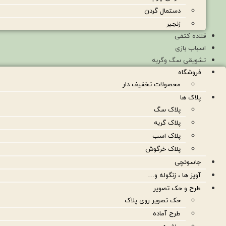
دستمال گردن
زنجیر
قلاده کتفی
اسباب بازی
تشویقی سگ وگربه
فروشگاه
محصولات تخفیف دار
پلاک ها
پلاک سگ
پلاک گربه
پلاک اسب
پلاک خرگوش
جاسوئچی
آویز ها ، زنگوله و…
طرح و حک تصویر
حک تصویر روی پلاک
طرح آماده