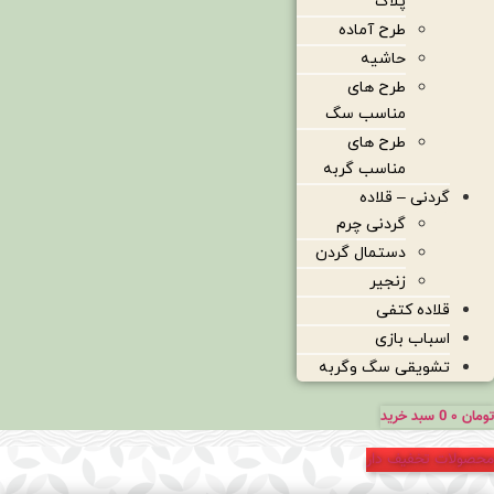
پلاک
طرح آماده
حاشیه
طرح های
مناسب سگ
طرح های
مناسب گربه
گردنی – قلاده
گردنی چرم
دستمال گردن
زنجیر
قلاده کتفی
اسباب بازی
تشویقی سگ وگربه
تومان
۰
0
سبد خرید
محصولات تخفیف دار