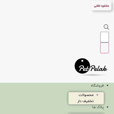
پرش
مشاوره تلفنی
به
محتوا
Products
search
فروشگاه
محصولات
تخفیف دار
پلاک ها