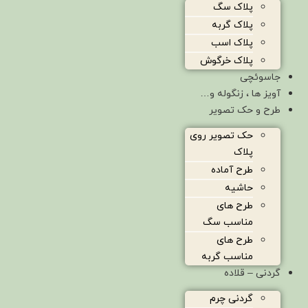
پلاک سگ
پلاک گربه
پلاک اسب
پلاک خرگوش
جاسوئچی
آویز ها ، زنگوله و…
طرح و حک تصویر
حک تصویر روی
پلاک
طرح آماده
حاشیه
طرح های
مناسب سگ
طرح های
مناسب گربه
گردنی – قلاده
گردنی چرم