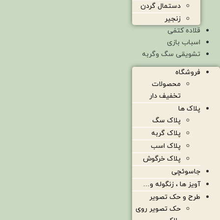
دستمال گردن
زنجیر
قلاده کتفی
اسباب بازی
تشویقی سگ وگربه
فروشگاه
محصولات
تخفیف دار
پلاک ها
پلاک سگ
پلاک گربه
پلاک اسب
پلاک خرگوش
جاسوئچی
آویز ها ، زنگوله و…
طرح و حک تصویر
حک تصویر روی