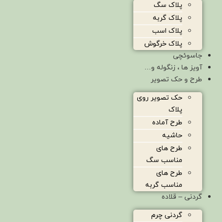
پلاک سگ
پلاک گربه
پلاک اسب
پلاک خرگوش
جاسوئچی
آویز ها ، زنگوله و…
طرح و حک تصویر
حک تصویر روی
پلاک
طرح آماده
حاشیه
طرح های
مناسب سگ
طرح های
مناسب گربه
گردنی – قلاده
گردنی چرم