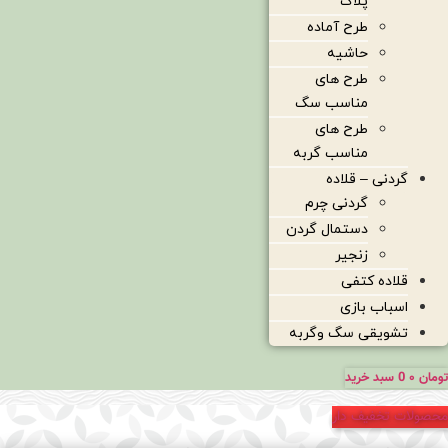
پلاک
طرح آماده
حاشیه
طرح های
مناسب سگ
طرح های
مناسب گربه
گردنی – قلاده
گردنی چرم
دستمال گردن
زنجیر
قلاده کتفی
اسباب بازی
تشویقی سگ وگربه
تومان
۰
0
سبد خرید
محصولات تخفیف دار