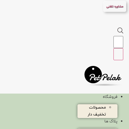
پرش
مشاوره تلفنی
به
محتوا
Products
search
فروشگاه
محصولات
تخفیف دار
پلاک ها