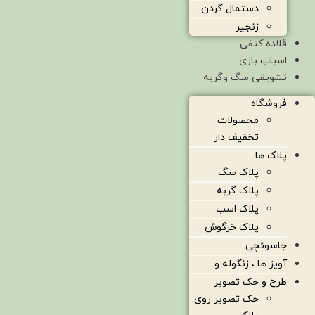
دستمال گردن
زنجیر
قلاده کتفی
اسباب بازی
تشویقی سگ وگربه
فروشگاه
محصولات
تخفیف دار
پلاک ها
پلاک سگ
پلاک گربه
پلاک اسب
پلاک خرگوش
جاسوئچی
آویز ها ، زنگوله و…
طرح و حک تصویر
حک تصویر روی