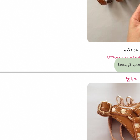
بند قلاده
Price
–
تومان
۱,۲۷۹,۰۰۰
range:
خاب گزینه‌ها
تومان ۱,۲۷۹,۰۰۰
این
through
تومان ۱,۵۸۹,۰۰۰
حراج!
محصول
دارای
انواع
مختلفی
می
باشد.
گزینه
ها
ممکن