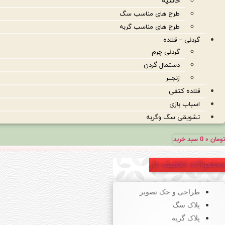
حاشیه
طرح های مناسب سگ
طرح های مناسب گربه
گردنی – قلاده
گردنی چرم
دستمال گردن
زنجیر
قلاده کتفی
اسباب بازی
تشویقی سگ وگربه
تومان
۰
0
سبد خرید
محصولات تخفیف دار
طراحی و حک تصویر
پلاک سگ
پلاک گربه