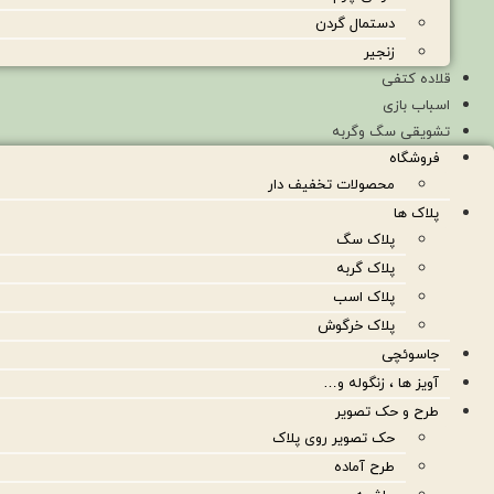
دستمال گردن
زنجیر
قلاده کتفی
اسباب بازی
تشویقی سگ وگربه
فروشگاه
محصولات تخفیف دار
پلاک ها
پلاک سگ
پلاک گربه
پلاک اسب
پلاک خرگوش
جاسوئچی
آویز ها ، زنگوله و…
طرح و حک تصویر
حک تصویر روی پلاک
طرح آماده