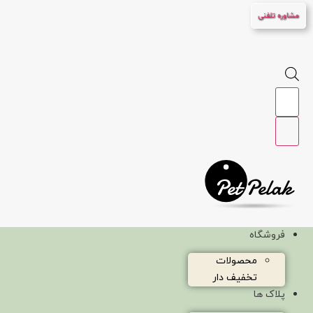
پرش
مشاوره تلفنی
به
محتوا
Products
search
فروشگاه
محصولات
تخفیف دار
پلاک ها