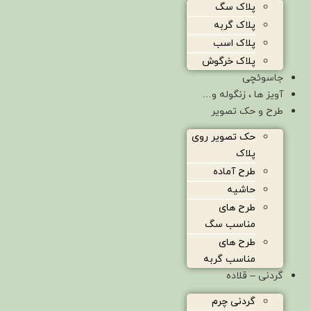
پلاک سگ
پلاک گربه
پلاک اسب
پلاک خرگوش
جاسوئچی
آویز ها ، زنگوله و…
طرح و حک تصویر
حک تصویر روی
پلاک
طرح آماده
حاشیه
طرح های
مناسب سگ
طرح های
مناسب گربه
گردنی – قلاده
گردنی چرم