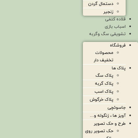
دستمال گردن
زنجیر
قلاده کتفی
اسباب بازی
تشویقی سگ وگربه
فروشگاه
محصولات
تخفیف دار
پلاک ها
پلاک سگ
پلاک گربه
پلاک اسب
پلاک خرگوش
جاسوئچی
آویز ها ، زنگوله و…
طرح و حک تصویر
حک تصویر روی