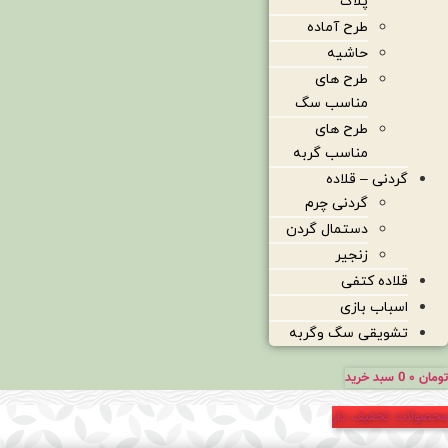
پلاک
طرح آماده
حاشیه
طرح های
مناسب سگ
طرح های
مناسب گربه
گردنی – قلاده
گردنی چرم
دستمال گردن
زنجیر
قلاده کتفی
اسباب بازی
تشویقی سگ وگربه
تومان
۰
0
سبد خرید
محصولات تخفیف دار