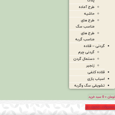
پلاک
طرح آماده
حاشیه
طرح های
مناسب سگ
طرح های
مناسب گربه
گردنی – قلاده
گردنی چرم
دستمال گردن
زنجیر
قلاده کتفی
اسباب بازی
تشویقی سگ وگربه
تومان
۰
0
سبد خرید
محصولات تخفیف دار