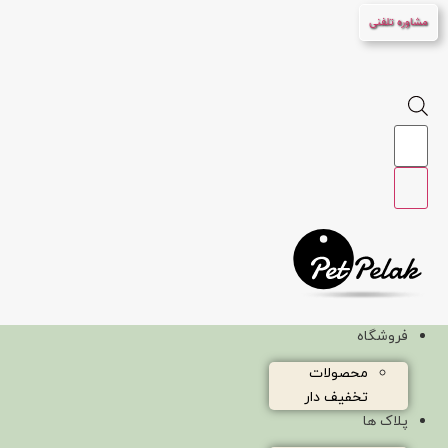
پرش
مشاوره تلفنی
به
محتوا
Products
search
فروشگاه
محصولات
تخفیف دار
پلاک ها