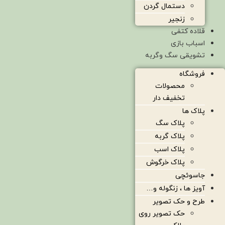
دستمال گردن
زنجیر
قلاده کتفی
اسباب بازی
تشویقی سگ وگربه
فروشگاه
محصولات
تخفیف دار
پلاک ها
پلاک سگ
پلاک گربه
پلاک اسب
پلاک خرگوش
جاسوئچی
آویز ها ، زنگوله و…
طرح و حک تصویر
حک تصویر روی