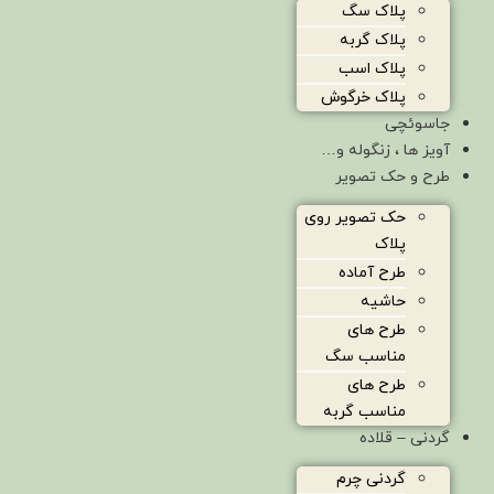
پلاک سگ
پلاک گربه
پلاک اسب
پلاک خرگوش
جاسوئچی
آویز ها ، زنگوله و…
طرح و حک تصویر
حک تصویر روی
پلاک
طرح آماده
حاشیه
طرح های
مناسب سگ
طرح های
مناسب گربه
گردنی – قلاده
گردنی چرم