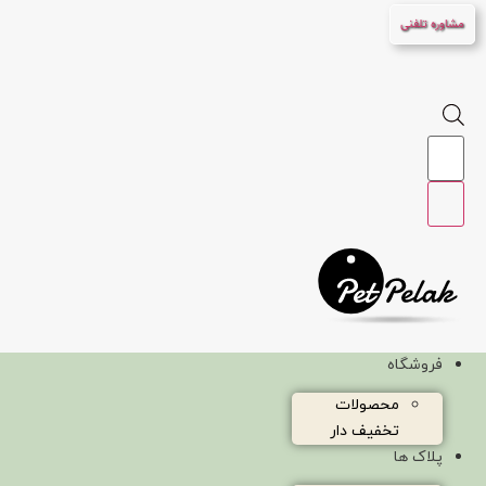
پرش
مشاوره تلفنی
به
محتوا
Products
search
فروشگاه
محصولات
تخفیف دار
پلاک ها