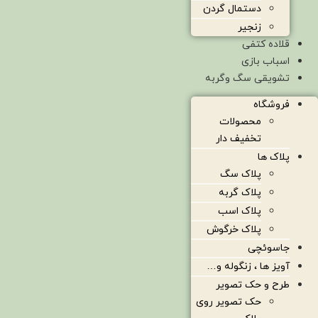
دستمال گردن
زنجیر
قلاده کتفی
اسباب بازی
تشویقی سگ وگربه
فروشگاه
محصولات
تخفیف دار
پلاک ها
پلاک سگ
پلاک گربه
پلاک اسب
پلاک خرگوش
جاسوئچی
آویز ها ، زنگوله و…
طرح و حک تصویر
حک تصویر روی