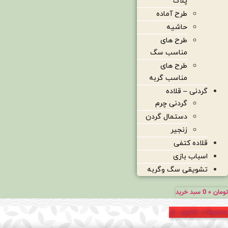
پلاک
طرح آماده
حاشیه
طرح های
مناسب سگ
طرح های
مناسب گربه
گردنی – قلاده
گردنی چرم
دستمال گردن
زنجیر
قلاده کتفی
اسباب بازی
تشویقی سگ وگربه
تومان
۰
0
سبد خرید
محصولات تخفیف دار