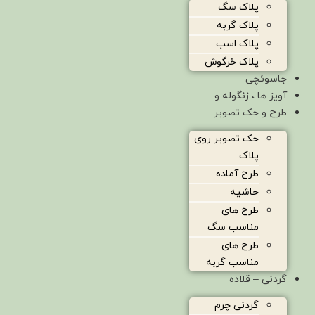
پلاک سگ
پلاک گربه
پلاک اسب
پلاک خرگوش
جاسوئچی
آویز ها ، زنگوله و…
طرح و حک تصویر
حک تصویر روی
پلاک
طرح آماده
حاشیه
طرح های
مناسب سگ
طرح های
مناسب گربه
گردنی – قلاده
گردنی چرم