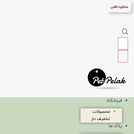
پرش
مشاوره تلفنی
به
محتوا
Products
search
فروشگاه
محصولات
تخفیف دار
پلاک ها