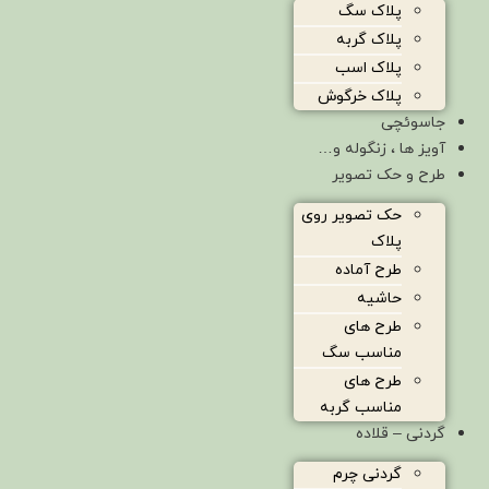
پلاک سگ
پلاک گربه
پلاک اسب
پلاک خرگوش
جاسوئچی
آویز ها ، زنگوله و…
طرح و حک تصویر
حک تصویر روی
پلاک
طرح آماده
حاشیه
طرح های
مناسب سگ
طرح های
مناسب گربه
گردنی – قلاده
گردنی چرم