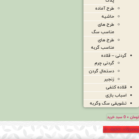
پلاک
طرح آماده
حاشیه
طرح های
مناسب سگ
طرح های
مناسب گربه
گردنی – قلاده
گردنی چرم
دستمال گردن
زنجیر
قلاده کتفی
اسباب بازی
تشویقی سگ وگربه
تومان
۰
0
سبد خرید
محصولات تخفیف دار