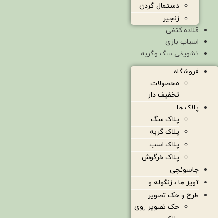
دستمال گردن
زنجیر
قلاده کتفی
اسباب بازی
تشویقی سگ وگربه
فروشگاه
محصولات
تخفیف دار
پلاک ها
پلاک سگ
پلاک گربه
پلاک اسب
پلاک خرگوش
جاسوئچی
آویز ها ، زنگوله و…
طرح و حک تصویر
حک تصویر روی