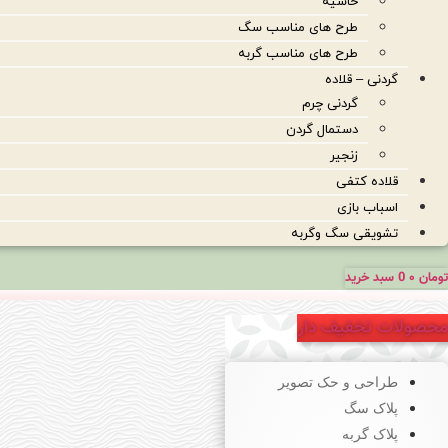
حاشیه
طرح های مناسب سگ
طرح های مناسب گربه
گردنی – قلاده
گردنی چرم
دستمال گردن
زنجیر
قلاده کتفی
اسباب بازی
تشویقی سگ وگربه
تومان
۰
0
سبد خرید
محصولات تخفیف دار
طراحی و حک تصویر
پلاک سگ
پلاک گربه