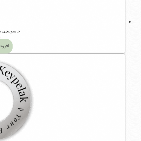
جاسوییچی م
ت
افزود