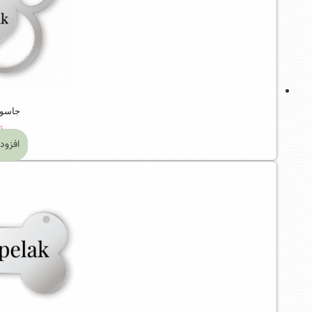
جاسوی
ت
افزود