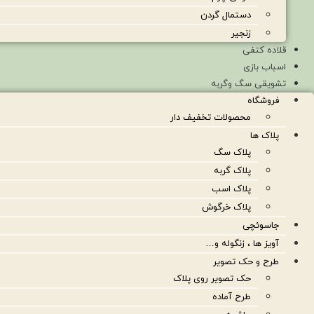
دستمال گردن
زنجیر
قلاده کتفی
اسباب بازی
تشویقی سگ وگربه
فروشگاه
محصولات تخفیف دار
پلاک ها
پلاک سگ
پلاک گربه
پلاک اسب
پلاک خرگوش
جاسوئچی
آویز ها ، زنگوله و…
طرح و حک تصویر
حک تصویر روی پلاک
طرح آماده