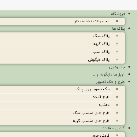
فروشگاه
محصولات تخفیف دار
پلاک ها
پلاک سگ
پلاک گربه
پلاک اسب
پلاک خرگوش
جاسوئچی
آویز ها ، زنگوله و…
طرح و حک تصویر
حک تصویر روی پلاک
طرح آماده
حاشیه
طرح های مناسب سگ
طرح های مناسب گربه
گردنی – قلاده
گردنی چرم