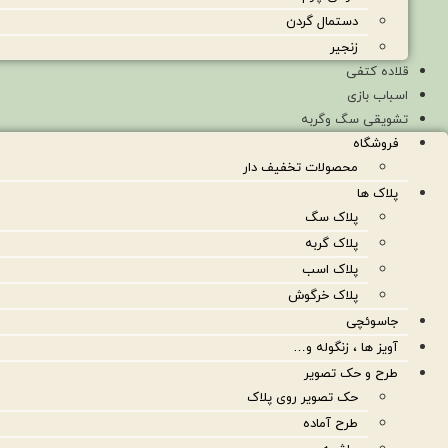
دستمال گردن
زنجیر
قلاده کتفی
اسباب بازی
تشویقی سگ وگربه
فروشگاه
محصولات تخفیف دار
پلاک ها
پلاک سگ
پلاک گربه
پلاک اسب
پلاک خرگوش
جاسوئچی
آویز ها ، زنگوله و…
طرح و حک تصویر
حک تصویر روی پلاک
طرح آماده