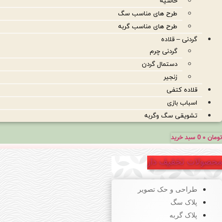
حاشیه
طرح های مناسب سگ
طرح های مناسب گربه
گردنی – قلاده
گردنی چرم
دستمال گردن
زنجیر
قلاده کتفی
اسباب بازی
تشویقی سگ وگربه
تومان
۰
0
سبد خرید
محصولات تخفیف دار
طراحی و حک تصویر
پلاک سگ
پلاک گربه