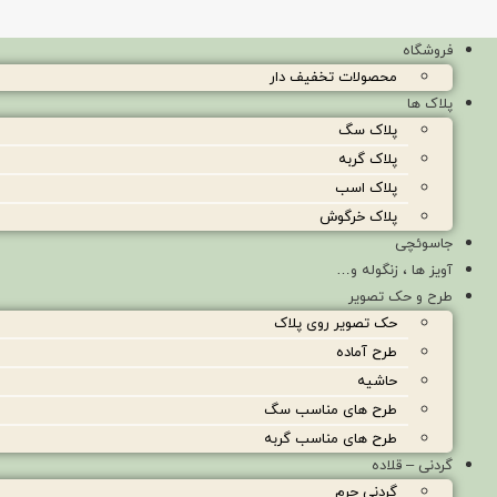
فروشگاه
محصولات تخفیف دار
پلاک ها
پلاک سگ
پلاک گربه
پلاک اسب
پلاک خرگوش
جاسوئچی
آویز ها ، زنگوله و…
طرح و حک تصویر
حک تصویر روی پلاک
طرح آماده
حاشیه
طرح های مناسب سگ
طرح های مناسب گربه
گردنی – قلاده
گردنی چرم