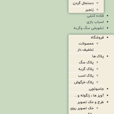
دستمال گردن
زنجیر
قلاده کتفی
اسباب بازی
تشویقی سگ وگربه
فروشگاه
محصولات
تخفیف دار
پلاک ها
پلاک سگ
پلاک گربه
پلاک اسب
پلاک خرگوش
جاسوئچی
آویز ها ، زنگوله و…
طرح و حک تصویر
حک تصویر روی