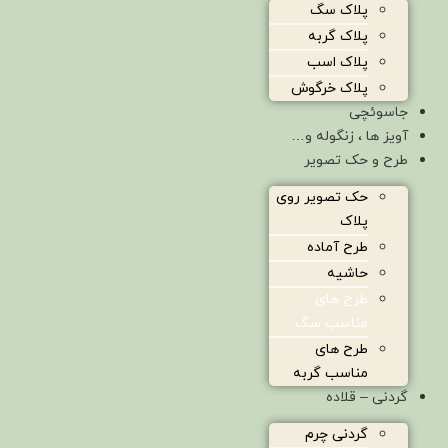
پلاک سگ
پلاک گربه
پلاک اسب
پلاک خرگوش
جاسوئچی
آویز ها ، زنگوله و…
طرح و حک تصویر
حک تصویر روی
پلاک
طرح آماده
حاشیه
طرح های
مناسب سگ
طرح های
مناسب گربه
گردنی – قلاده
گردنی چرم