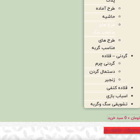
پلاک
طرح آماده
حاشیه
طرح های
مناسب سگ
طرح های
مناسب گربه
گردنی – قلاده
گردنی چرم
دستمال گردن
زنجیر
قلاده کتفی
اسباب بازی
تشویقی سگ وگربه
تومان
۰
0
سبد خرید
محصولات تخفیف دار