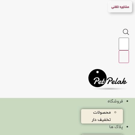
پرش
مشاوره تلفنی
به
محتوا
Products
search
فروشگاه
محصولات
تخفیف دار
پلاک ها