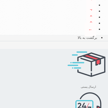
…
7
8
9
←
برگشت به بالا
ارسال پستی